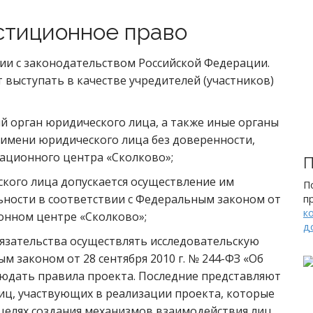
тиционное право
вии с законодательством Российской Федерации.
выступать в качестве учредителей (участников)
 орган юридического лица, а также иные органы
 имени юридического лица без доверенности,
ационного центра «Сколково»;
П
кого лица допускается осуществление им
П
ьности в соответствии с Федеральным законом от
п
к
ионном центре «Сколково»;
д
бязательства осуществлять исследовательскую
м законом от 28 сентября 2010 г. № 244-ФЗ «Об
юдать правила проекта. Последние представляют
лиц, участвующих в реализации проекта, которые
елях создания механизмов взаимодействия лиц,