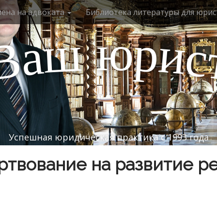
мена на адвоката
Библиотека литературы для юрис
ю
р
ш
и
а
с
В
Успешная юридическая практика с 1993 года
твование на развитие р