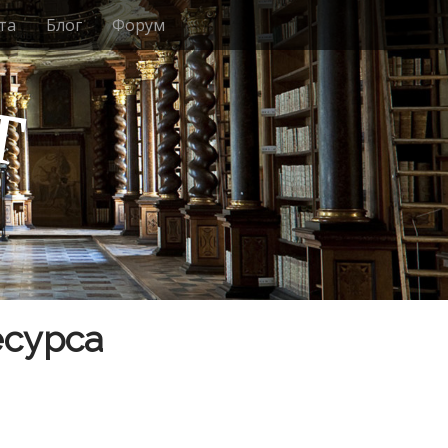
та
Блог
Форум
т
есурса