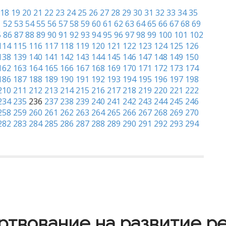
18
19
20
21
22
23
24
25
26
27
28
29
30
31
32
33
34
35
1
52
53
54
55
56
57
58
59
60
61
62
63
64
65
66
67
68
69
5
86
87
88
89
90
91
92
93
94
95
96
97
98
99
100
101
102
114
115
116
117
118
119
120
121
122
123
124
125
126
138
139
140
141
142
143
144
145
146
147
148
149
150
162
163
164
165
166
167
168
169
170
171
172
173
174
186
187
188
189
190
191
192
193
194
195
196
197
198
210
211
212
213
214
215
216
217
218
219
220
221
222
234
235
236
237
238
239
240
241
242
243
244
245
246
258
259
260
261
262
263
264
265
266
267
268
269
270
282
283
284
285
286
287
288
289
290
291
292
293
294
твование на развитие р