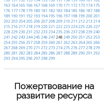
150
151
152
153
154
155
156
157
158
159
160
161
162
163
164
165
166
167
168
169
170
171
172
173
174
175
176
177
178
179
180
181
182
183
184
185
186
187
188
189
190
191
192
193
194
195
196
197
198
199
200
201
202
203
204
205
206
207
208
209
210
211
212
213
214
215
216
217
218
219
220
221
222
223
224
225
226
227
228
229
230
231
232
233
234
235
236
237
238
239
240
241
242
243
244
245
246
247
248
249
250
251
252
253
254
255
256
257
258
259
260
261
262
263
264
265
266
267
268
269
270
271
272
273
274
275
276
277
278
279
280
281
282
283
284
285
286
287
288
289
290
291
292
293
294
295
296
297
298
299
Пожертвование на
развитие ресурса