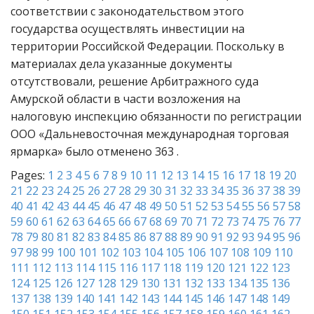
соответствии с законодательством этого
государства осуществлять инвестиции на
территории Российской Федерации. Поскольку в
материалах дела указанные документы
отсутствовали, решение Арбитражного суда
Амурской области в части возложения на
налоговую инспекцию обязанности по регистрации
ООО «Дальневосточная международная торговая
ярмарка» было отменено 363 .
Pages:
1
2
3
4
5
6
7
8
9
10
11
12
13
14
15
16
17
18
19
20
21
22
23
24
25
26
27
28
29
30
31
32
33
34
35
36
37
38
39
40
41
42
43
44
45
46
47
48
49
50
51
52
53
54
55
56
57
58
59
60
61
62
63
64
65
66
67
68
69
70
71
72
73
74
75
76
77
78
79
80
81
82
83
84
85
86
87
88
89
90
91
92
93
94
95
96
97
98
99
100
101
102
103
104
105
106
107
108
109
110
111
112
113
114
115
116
117
118
119
120
121
122
123
124
125
126
127
128
129
130
131
132
133
134
135
136
137
138
139
140
141
142
143
144
145
146
147
148
149