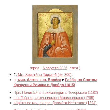
〈пред.
6 августа 2026
след.〉
Мц. Христи́ны Тирской
(ок. 300)
мчч. блгвв. кнн. Бори́са
и
Гле́ба, во Святом
Крещении Рома́на и Дави́да
(1015)
Прп. Полика́рпа, архимандрита Печерского
(1182)
свт. Гео́ргия, архиепископа Могилевского
(1795)
обре́тение мощей прп. Далма́та Исе́тского
(1994)