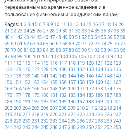
передаваемым во временное владение и в
пользование физическим и юридическим лицам;
Pages:
1
2
3
4
5
6
7
8
9
10
11
12
13
14
15
16
17
18
19
20
21
22
23
24
25
26
27
28
29
30
31
32
33
34
35
36
37
38
39
40
41
42
43
44
45
46
47
48
49
50
51
52
53
54
55
56
57
58
59
60
61
62
63
64
65
66
67
68
69
70
71
72
73
74
75
76
77
78
79
80
81
82
83
84
85
86
87
88
89
90
91
92
93
94
95
96
97
98
99
100
101
102
103
104
105
106
107
108
109
110
111
112
113
114
115
116
117
118
119
120
121
122
123
124
125
126
127
128
129
130
131
132
133
134
135
136
137
138
139
140
141
142
143
144
145
146
147
148
149
150
151
152
153
154
155
156
157
158
159
160
161
162
163
164
165
166
167
168
169
170
171
172
173
174
175
176
177
178
179
180
181
182
183
184
185
186
187
188
189
190
191
192
193
194
195
196
197
198
199
200
201
202
203
204
205
206
207
208
209
210
211
212
213
214
215
216
217
218
219
220
221
222
223
224
225
226
227
228
229
230
231
232
233
234
235
236
237
238
239
240
241
242
243
244
245
246
247
248
249
250
251
252
253