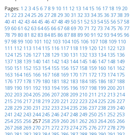
Pages:
1
2
3
4
5
6
7
8
9
10
11
12
13
14
15
16
17
18
19
20
21
22
23
24
25
26
27
28
29
30
31
32
33
34
35
36
37
38
39
40
41
42
43
44
45
46
47
48
49
50
51
52
53
54
55
56
57
58
59
60
61
62
63
64
65
66
67
68
69
70
71
72
73
74
75
76
77
78
79
80
81
82
83
84
85
86
87
88
89
90
91
92
93
94
95
96
97
98
99
100
101
102
103
104
105
106
107
108
109
110
111
112
113
114
115
116
117
118
119
120
121
122
123
124
125
126
127
128
129
130
131
132
133
134
135
136
137
138
139
140
141
142
143
144
145
146
147
148
149
150
151
152
153
154
155
156
157
158
159
160
161
162
163
164
165
166
167
168
169
170
171
172
173
174
175
176
177
178
179
180
181
182
183
184
185
186
187
188
189
190
191
192
193
194
195
196
197
198
199
200
201
202
203
204
205
206
207
208
209
210
211
212
213
214
215
216
217
218
219
220
221
222
223
224
225
226
227
228
229
230
231
232
233
234
235
236
237
238
239
240
241
242
243
244
245
246
247
248
249
250
251
252
253
254
255
256
257
258
259
260
261
262
263
264
265
266
267
268
269
270
271
272
273
274
275
276
277
278
279
280
281
282
283
284
285
286
287
288
289
290
291
292