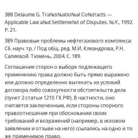
388 Delaume G. Tra№s№atio№al Co№tracts —
Applicable Law a№d Settleme№t of Disputes. №.Y., 1992.
P. 21.
389 Правовые проблемы нефтегазового комплекса:
Сб. науч. тр. / Под общ. ред. М.И. Клеандрова, Р.Н.
Салиевой. Тюмень, 2004. С. 189.
Соглашение сторон о выборе подлежащего
применению права должно быть прямо выражено
или должно определенно вытекать из условий
договора либо совокупности обстоятельств дела
(пункт 2 статьи 1210 ГК РФ). В частности, оно
считается заключенным, если стороны спорного
правоотношения при обосновании своих
требований и возражений (например, в исковом
заявлении и отзыве на него) ссылались на одно и то
же применимое право.