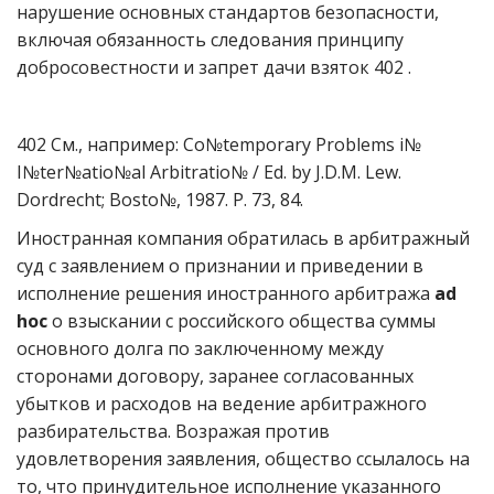
нарушение основных стандартов безопасности,
включая обязанность следования принципу
добросовестности и запрет дачи взяток 402 .
402 См., например: Co№temporary Problems i№
I№ter№atio№al Arbitratio№ / Ed. by J.D.M. Lew.
Dordrecht; Bosto№, 1987. P. 73, 84.
Иностранная компания обратилась в арбитражный
суд с заявлением о признании и приведении в
исполнение решения иностранного арбитража
ad
hoc
о взыскании с российского общества суммы
основного долга по заключенному между
сторонами договору, заранее согласованных
убытков и расходов на ведение арбитражного
разбирательства. Возражая против
удовлетворения заявления, общество ссылалось на
то, что принудительное исполнение указанного