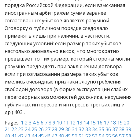
порядка Российской Федерации, если взысканная
иностранным арбитражем сумма заранее
согласованных убытков является разумной.
Оговорку о публичном порядке следовало
применять лишь при наличии, в частности,
следующих условий: если размер таких убытков
настолько аномально высок, что многократно
превышает тот их размер, который стороны могли
разумно предвидеть при заключении договора;
если при согласовании размера таких убытков
имелись очевидные признаки злоупотребления
свободой договора (в форме эксплуатации слабых
переговорных возможностей должника, нарушения
публичных интересов и интересов третьих лиц и
др.) 403 .
Pages:
1
2
3
4
5
6
7
8
9
10
11
12
13
14
15
16
17
18
19
20
21
22
23
24
25
26
27
28
29
30
31
32
33
34
35
36
37
38
39
40
41
42
43
44
45
46
47
48
49
50
51
52
53
54
55
56
57
58