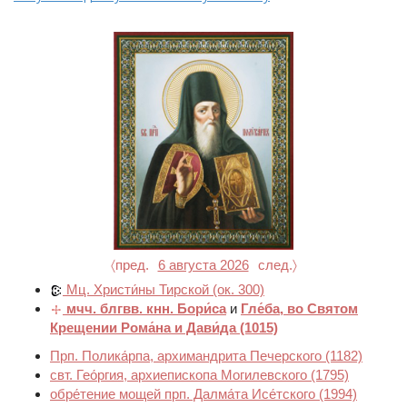
〈пред.
6 августа 2026
след.〉
Мц. Христи́ны Тирской
(ок. 300)
мчч. блгвв. кнн. Бори́са
и
Гле́ба, во Святом
Крещении Рома́на и Дави́да
(1015)
Прп. Полика́рпа, архимандрита Печерского
(1182)
свт. Гео́ргия, архиепископа Могилевского
(1795)
обре́тение мощей прп. Далма́та Исе́тского
(1994)