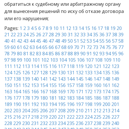
обратиться к судебному или арбитражному органу
для вынесения решений по иску об отказе договора
или его нарушения;
Pages:
1
2
3
4
5
6
7
8
9
10
11
12
13
14
15
16
17
18
19
20
21
22
23
24
25
26
27
28
29
30
31
32
33
34
35
36
37
38
39
40
41
42
43
44
45
46
47
48
49
50
51
52
53
54
55
56
57
58
59
60
61
62
63
64
65
66
67
68
69
70
71
72
73
74
75
76
77
78
79
80
81
82
83
84
85
86
87
88
89
90
91
92
93
94
95
96
97
98
99
100
101
102
103
104
105
106
107
108
109
110
111
112
113
114
115
116
117
118
119
120
121
122
123
124
125
126
127
128
129
130
131
132
133
134
135
136
137
138
139
140
141
142
143
144
145
146
147
148
149
150
151
152
153
154
155
156
157
158
159
160
161
162
163
164
165
166
167
168
169
170
171
172
173
174
175
176
177
178
179
180
181
182
183
184
185
186
187
188
189
190
191
192
193
194
195
196
197
198
199
200
201
202
203
204
205
206
207
208
209
210
211
212
213
214
215
216
217
218
219
220
221
222
223
224
225
226
227
228
229
230
231
232
233
234
235
236
237
238
239
240