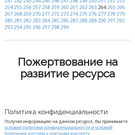
241
242
243
244
245
246
247
248
249
250
251
252
253
254
255
256
257
258
259
260
261
262
263
264
265
266
267
268
269
270
271
272
273
274
275
276
277
278
279
280
281
282
283
284
285
286
287
288
289
290
291
292
293
294
295
296
297
298
299
Пожертвование на
развитие ресурса
Политика конфиденциальности
Получая информацию на данном ресурсе, Вы принимаете
условия политики конфиденциальности и условий
получения доступа к платному контенту