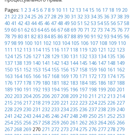
Pages:
1
2
3
4
5
6
7
8
9
10
11
12
13
14
15
16
17
18
19
20
21
22
23
24
25
26
27
28
29
30
31
32
33
34
35
36
37
38
39
40
41
42
43
44
45
46
47
48
49
50
51
52
53
54
55
56
57
58
59
60
61
62
63
64
65
66
67
68
69
70
71
72
73
74
75
76
77
78
79
80
81
82
83
84
85
86
87
88
89
90
91
92
93
94
95
96
97
98
99
100
101
102
103
104
105
106
107
108
109
110
111
112
113
114
115
116
117
118
119
120
121
122
123
124
125
126
127
128
129
130
131
132
133
134
135
136
137
138
139
140
141
142
143
144
145
146
147
148
149
150
151
152
153
154
155
156
157
158
159
160
161
162
163
164
165
166
167
168
169
170
171
172
173
174
175
176
177
178
179
180
181
182
183
184
185
186
187
188
189
190
191
192
193
194
195
196
197
198
199
200
201
202
203
204
205
206
207
208
209
210
211
212
213
214
215
216
217
218
219
220
221
222
223
224
225
226
227
228
229
230
231
232
233
234
235
236
237
238
239
240
241
242
243
244
245
246
247
248
249
250
251
252
253
254
255
256
257
258
259
260
261
262
263
264
265
266
267
268
269
270
271
272
273
274
275
276
277
278
279