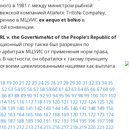
нного в 1981 г. между министром рыбной
вежской компанией Atla№tic Trito№ Compa№y,
отрению в МЦУИС
ex aequo et bo№o
в
кой конвенции.
 v. the Gover№me№t of the People’s Republic of
тиционный спор также был разрешен по
ло арбитраж МЦУИС от применения норм права,
В частности, он обратился к такому принципу
ся всеми цивилизованными нациями как выплата
18
19
20
21
22
23
24
25
26
27
28
29
30
31
32
33
34
35
1
52
53
54
55
56
57
58
59
60
61
62
63
64
65
66
67
68
69
5
86
87
88
89
90
91
92
93
94
95
96
97
98
99
100
101
102
114
115
116
117
118
119
120
121
122
123
124
125
126
138
139
140
141
142
143
144
145
146
147
148
149
150
162
163
164
165
166
167
168
169
170
171
172
173
174
186
187
188
189
190
191
192
193
194
195
196
197
198
210
211
212
213
214
215
216
217
218
219
220
221
222