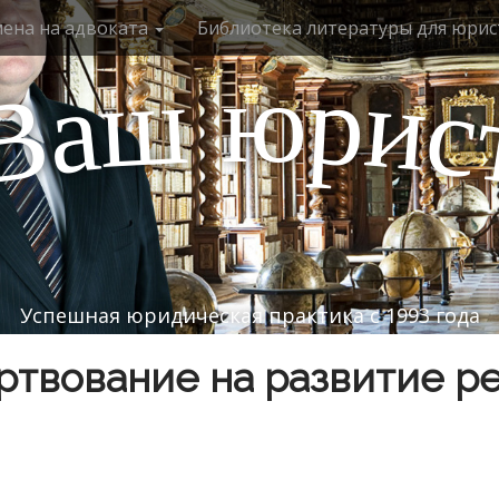
мена на адвоката
Библиотека литературы для юрис
ю
р
ш
и
а
с
В
Успешная юридическая практика с 1993 года
твование на развитие р