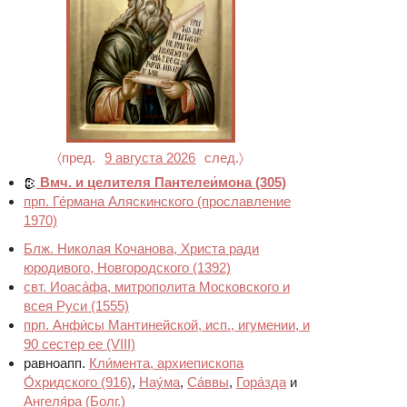
〈пред.
9 августа 2026
след.〉
Вмч. и целителя Пантелеи́мона
(305)
прп. Ге́рмана Аляскинского
(прославление
1970)
Блж. Николая Кочанова, Христа ради
юродивого, Новгородского
(1392)
свт. Иоаса́фа, митрополита Московского и
всея Руси
(1555)
прп. Анфи́сы Мантинейской, исп., игумении, и
90 сестер ее
(VIII)
равноапп.
Кли́мента, архиепископа
О́хридского
(916)
,
Нау́ма
,
Са́ввы
,
Гора́зда
и
Ангеля́ра (Болг.)