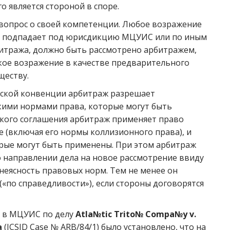
 является стороной в споре.
вопрос о своей компетенции. Любое возражение
 не подпадает под юрисдикцию МЦУИС или по иным
итража, должно быть рассмотрено арбитражем,
кое возражение в качестве предварительного
ществу.
онской конвенции арбитраж разрешает
кими нормами права, которые могут быть
акого соглашения арбитраж применяет право
е (включая его нормы коллизионного права), и
рые могут быть применены. При этом арбитраж
о направлении дела на новое рассмотрение ввиду
и неясность правовых норм. Тем не менее он
(«по справедливости»), если стороны договорятся
а в МЦУИС по делу
Atla№tic Trito№ Compa№y v.
a
(ICSID Case № ARB/84/1) было установлено, что на