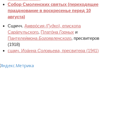
Собор Смоленских святых
(переходящее
празднование в воскресенье перед 10
августа)
Сщмчч.
Амвро́сия
(Гудко)
, епископа
Сара́пульского
,
Плато́на
Горных
и
Пантелеи́мона
Богоявленского
, пресвитеров
(1918)
сщмч. Иоа́нна
Соловьева
, пресвитера
(1941)