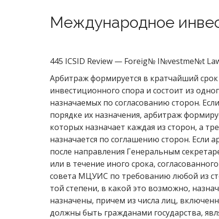
Международное инвес
445 ICSID Review — Foreig№ I№vestme№t Law Jo
Арбитраж формируется в кратчайший срок 
инвестиционного спора и состоит из одног
назначаемых по согласованию сторон. Если
порядке их назначения, арбитраж формируе
которых назначает каждая из сторон, а т
назначается по соглашению сторон. Если а
после направления Генеральным секретар
или в течение иного срока, согласованно
совета МЦУИС по требованию любой из сто
той степени, в какой это возможно, назна
назначены, причем из числа лиц, включенн
должны быть гражданами государства, явля