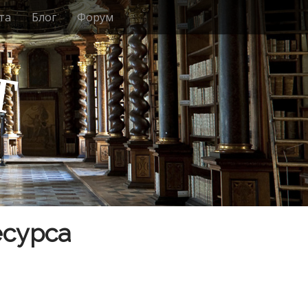
та
Блог
Форум
т
есурса