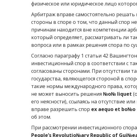
физическое или юридическое лицо которого
Арбитраж вправе самостоятельно решать 
стороны в споре о том, что данный спор
причинам находится вне компетенции арб
который определяет, рассматривать ли та
вопроса или в рамках решения спора по су
Согласно параграфу 1 статьи 42 Вашингт
инвестиционный спор в соответствии с та
согласованы сторонами. При отсутствии т
государства, являющегося стороной в спор
такие нормы международного права, кото
не может выносить решения
№o№ liquet
(
его неясности), ссылаясь на отсутствие ил
вправе разрешить спор
ex aequo et bo№o
об этом.
При рассмотрении инвестиционного спор
People’s Revolutio№ary Republic of Gui№e