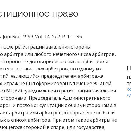
тиционное право
ur№al. 1999. Vol. 14. № 2. P. 1 — 36.
после регистрации заявления стороны
о арбитра или любого нечетного числа арбитров,
 стороны не договорились о числе арбитров и
П
тся в составе трех арбитров, по одному из
ретий, являющийся председателем арбитража,
П
рбитраж не был сформирован в течение 90 дней
п
к
ем МЦУИС уведомления о регистрации заявления
д
го сторонами, Председатель Административного
рон и после консультаций с обеими сторонами в
чает арбитра или арбитров, которые еще не были
ых в список арбитров. При этом такие арбитры не
ющегося стороной в споре, или государства,