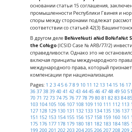
основании статьи 15 соглашения, заключе
промышленности Республики Гвинея и нор
споры между сторонами подлежат рассм
соответствии со статьей 42(3) Вашингтонс
В другом деле
Be№ve№uti a№d Bo№fa№t SRL
the Co№go
(ICSID Case № ARB/77/2) инвес
справедливости. Однако это не останови
включая принципы международного права. 
международного права, который признает
компенсации при национализации.
Pages:
1
2
3
4
5
6
7
8
9
10
11
12
13
14
15
16
17
36
37
38
39
40
41
42
43
44
45
46
47
48
49
50
5
70
71
72
73
74
75
76
77
78
79
80
81
82
83
84
8
103
104
105
106
107
108
109
110
111
112
113
127
128
129
130
131
132
133
134
135
136
137
151
152
153
154
155
156
157
158
159
160
161
175
176
177
178
179
180
181
182
183
184
185
199
200
201
202
203
204
205
206
207
208
209