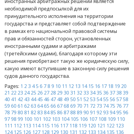
иностранных арбитражных решений является
необходимой предпосылкой для их
принудительного исполнения на территории
государства и представляет собой подтверждение
в рамках его национальной правовой системы
прав и обязанностей сторон, установленных
иностранными судами и арбитражами
(третейскими судами), благодаря которому эти
решения приобретают такую же юридическую силу,
какую имеют вступившие в законную силу решения
судов данного государства.
Pages:
1
2
3
4
5
6
7
8
9
10
11
12
13
14
15
16
17
18
19
20
21
22
23
24
25
26
27
28
29
30
31
32
33
34
35
36
37
38
39
40
41
42
43
44
45
46
47
48
49
50
51
52
53
54
55
56
57
58
59
60
61
62
63
64
65
66
67
68
69
70
71
72
73
74
75
76
77
78
79
80
81
82
83
84
85
86
87
88
89
90
91
92
93
94
95
96
97
98
99
100
101
102
103
104
105
106
107
108
109
110
111
112
113
114
115
116
117
118
119
120
121
122
123
124
125
126
127
128
129
130
131
132
133
134
135
136