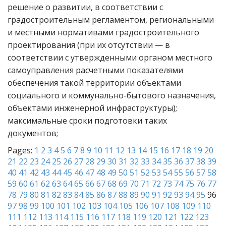
решение о развитии, в соответствии с
градостроительным регламентом, региональными
и местными нормативами градостроительного
проектирования (при их отсутствии — в
соответствии с утвержденными органом местного
самоуправления расчетными показателями
обеспечения такой территории объектами
социального и коммунально-бытового назначения,
объектами инженерной инфраструктуры);
максимальные сроки подготовки таких
документов;
Pages:
1
2
3
4
5
6
7
8
9
10
11
12
13
14
15
16
17
18
19
20
21
22
23
24
25
26
27
28
29
30
31
32
33
34
35
36
37
38
39
40
41
42
43
44
45
46
47
48
49
50
51
52
53
54
55
56
57
58
59
60
61
62
63
64
65
66
67
68
69
70
71
72
73
74
75
76
77
78
79
80
81
82
83
84
85
86
87
88
89
90
91
92
93
94
95
96
97
98
99
100
101
102
103
104
105
106
107
108
109
110
111
112
113
114
115
116
117
118
119
120
121
122
123