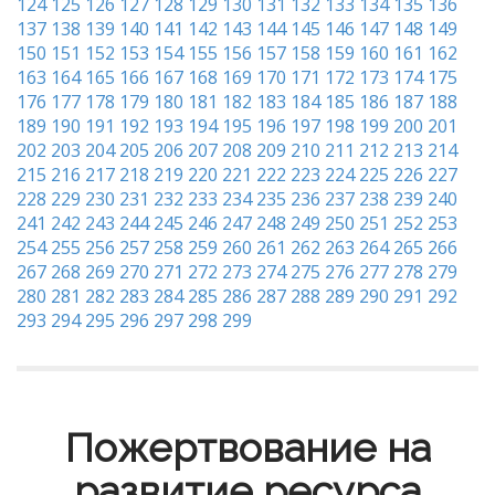
124
125
126
127
128
129
130
131
132
133
134
135
136
137
138
139
140
141
142
143
144
145
146
147
148
149
150
151
152
153
154
155
156
157
158
159
160
161
162
163
164
165
166
167
168
169
170
171
172
173
174
175
176
177
178
179
180
181
182
183
184
185
186
187
188
189
190
191
192
193
194
195
196
197
198
199
200
201
202
203
204
205
206
207
208
209
210
211
212
213
214
215
216
217
218
219
220
221
222
223
224
225
226
227
228
229
230
231
232
233
234
235
236
237
238
239
240
241
242
243
244
245
246
247
248
249
250
251
252
253
254
255
256
257
258
259
260
261
262
263
264
265
266
267
268
269
270
271
272
273
274
275
276
277
278
279
280
281
282
283
284
285
286
287
288
289
290
291
292
293
294
295
296
297
298
299
Пожертвование на
развитие ресурса