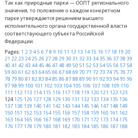
Так как природные парки — ООПТ регионального
значения, то положение о каждом конкретном
парке утверждается решением высшего
исполнительного органа государственной власти
соответствующего субъекта Российской
Федерации.
Pages:
1
2
3
4
5
6
7
8
9
10
11
12
13
14
15
16
17
18
19
20
21
22
23
24
25
26
27
28
29
30
31
32
33
34
35
36
37
38
39
40
41
42
43
44
45
46
47
48
49
50
51
52
53
54
55
56
57
58
59
60
61
62
63
64
65
66
67
68
69
70
71
72
73
74
75
76
77
78
79
80
81
82
83
84
85
86
87
88
89
90
91
92
93
94
95
96
97
98
99
100
101
102
103
104
105
106
107
108
109
110
111
112
113
114
115
116
117
118
119
120
121
122
123
124
125
126
127
128
129
130
131
132
133
134
135
136
137
138
139
140
141
142
143
144
145
146
147
148
149
150
151
152
153
154
155
156
157
158
159
160
161
162
163
164
165
166
167
168
169
170
171
172
173
174
175
176
177
178
179
180
181
182
183
184
185
186
187
188