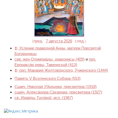
〈пред.
7 августа 2026
след.〉
Успение праведной Анны, матери Пресвятой
Богородицы
свв. жен Олимпиа́ды, диаконисы
(409)
и
прп.
Евпракси́и девы, Тавеннской
(413)
прп. Макария Желтово́дского, У́нженского
(1444)
Память V Вселенского Собора
(553)
Сщмч. Николая
Удинцева
, пресвитера
(1918)
сщмч. Алекса́ндра
Сахарова
, пресвитера
(1927)
св. Ираи́ды
Тихо́вой
, исп.
(1967)