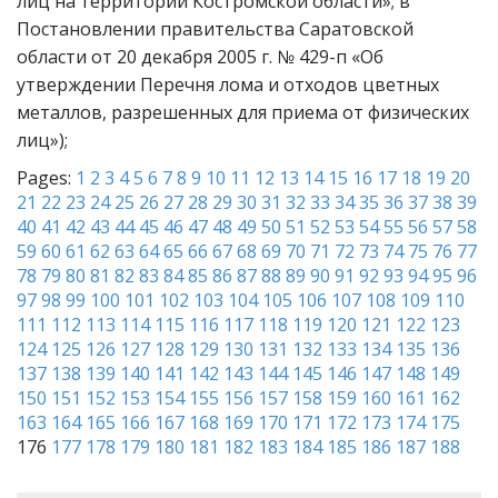
лиц на территории Костромской области»; в
Постановлении правительства Саратовской
области от 20 декабря 2005 г. № 429-п «Об
утверждении Перечня лома и отходов цветных
металлов, разрешенных для приема от физических
лиц»);
Pages:
1
2
3
4
5
6
7
8
9
10
11
12
13
14
15
16
17
18
19
20
21
22
23
24
25
26
27
28
29
30
31
32
33
34
35
36
37
38
39
40
41
42
43
44
45
46
47
48
49
50
51
52
53
54
55
56
57
58
59
60
61
62
63
64
65
66
67
68
69
70
71
72
73
74
75
76
77
78
79
80
81
82
83
84
85
86
87
88
89
90
91
92
93
94
95
96
97
98
99
100
101
102
103
104
105
106
107
108
109
110
111
112
113
114
115
116
117
118
119
120
121
122
123
124
125
126
127
128
129
130
131
132
133
134
135
136
137
138
139
140
141
142
143
144
145
146
147
148
149
150
151
152
153
154
155
156
157
158
159
160
161
162
163
164
165
166
167
168
169
170
171
172
173
174
175
176
177
178
179
180
181
182
183
184
185
186
187
188