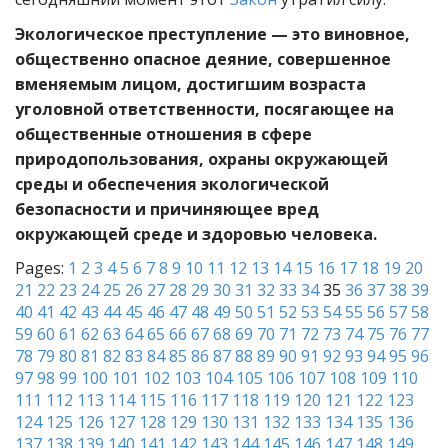
Экологическое преступление — это виновное,
общественно опасное деяние, совершенное
вменяемым лицом, достигшим возраста
уголовной ответственности, посягающее на
общественные отношения в сфере
природопользования, охраны окружающей
среды и обеспечения экологической
безопасности и причиняющее вред
окружающей среде и здоровью человека.
Pages:
1
2
3
4
5
6
7
8
9
10
11
12
13
14
15
16
17
18
19
20
21
22
23
24
25
26
27
28
29
30
31
32
33
34
35
36
37
38
39
40
41
42
43
44
45
46
47
48
49
50
51
52
53
54
55
56
57
58
59
60
61
62
63
64
65
66
67
68
69
70
71
72
73
74
75
76
77
78
79
80
81
82
83
84
85
86
87
88
89
90
91
92
93
94
95
96
97
98
99
100
101
102
103
104
105
106
107
108
109
110
111
112
113
114
115
116
117
118
119
120
121
122
123
124
125
126
127
128
129
130
131
132
133
134
135
136
137
138
139
140
141
142
143
144
145
146
147
148
149