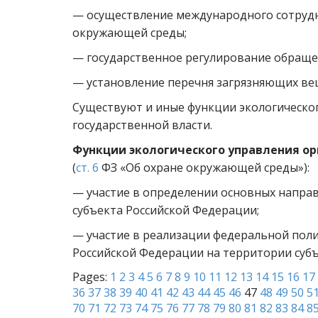
— осуществление международного сотрудн
окружающей среды;
— государственное регулирование обращ
— установление перечня загрязняющих ве
Существуют и иные функции экологическо
государственной власти.
Функции экологического управления ор
(
ст. 6
ФЗ «Об охране окружающей среды»):
— участие в определении основных напра
субъекта Российской Федерации;
— участие в реализации федеральной поли
Российской Федерации на территории субъ
Pages:
1
2
3
4
5
6
7
8
9
10
11
12
13
14
15
16
17
36
37
38
39
40
41
42
43
44
45
46
47
48
49
50
5
70
71
72
73
74
75
76
77
78
79
80
81
82
83
84
8