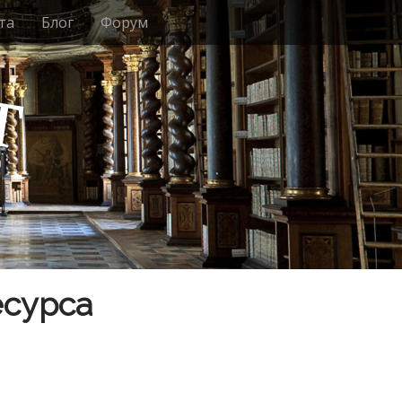
та
Блог
Форум
т
есурса