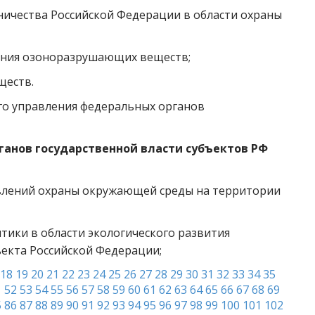
ичества Российской Федерации в области охраны
ения озоноразрушающих веществ;
ществ.
го управления федеральных органов
ганов государственной власти субъектов РФ
влений охраны окружающей среды на территории
тики в области экологического развития
екта Российской Федерации;
18
19
20
21
22
23
24
25
26
27
28
29
30
31
32
33
34
35
1
52
53
54
55
56
57
58
59
60
61
62
63
64
65
66
67
68
69
5
86
87
88
89
90
91
92
93
94
95
96
97
98
99
100
101
102