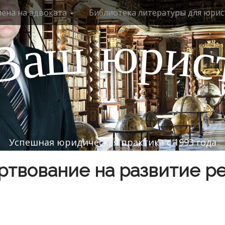
мена на адвоката
Библиотека литературы для юрис
ю
р
ш
и
а
с
В
Успешная юридическая практика с 1993 года
твование на развитие р