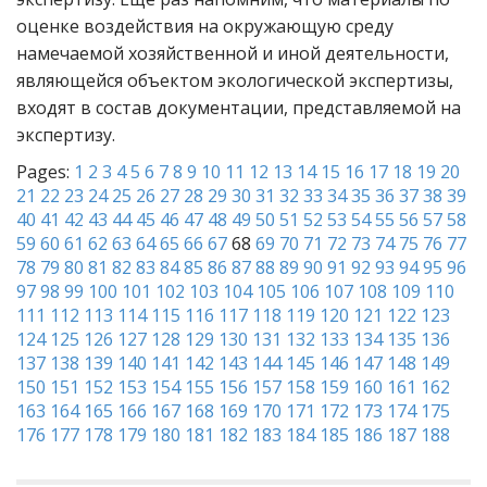
оценке воздействия на окружающую среду
намечаемой хозяйственной и иной деятельности,
являющейся объектом экологической экспертизы,
входят в состав документации, представляемой на
экспертизу.
Pages:
1
2
3
4
5
6
7
8
9
10
11
12
13
14
15
16
17
18
19
20
21
22
23
24
25
26
27
28
29
30
31
32
33
34
35
36
37
38
39
40
41
42
43
44
45
46
47
48
49
50
51
52
53
54
55
56
57
58
59
60
61
62
63
64
65
66
67
68
69
70
71
72
73
74
75
76
77
78
79
80
81
82
83
84
85
86
87
88
89
90
91
92
93
94
95
96
97
98
99
100
101
102
103
104
105
106
107
108
109
110
111
112
113
114
115
116
117
118
119
120
121
122
123
124
125
126
127
128
129
130
131
132
133
134
135
136
137
138
139
140
141
142
143
144
145
146
147
148
149
150
151
152
153
154
155
156
157
158
159
160
161
162
163
164
165
166
167
168
169
170
171
172
173
174
175
176
177
178
179
180
181
182
183
184
185
186
187
188