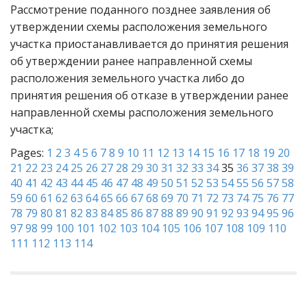
Рассмотрение поданного позднее заявления об
утверждении схемы расположения земельного
участка приостанавливается до принятия решения
об утверждении ранее направленной схемы
расположения земельного участка либо до
принятия решения об отказе в утверждении ранее
направленной схемы расположения земельного
участка;
Pages:
1
2
3
4
5
6
7
8
9
10
11
12
13
14
15
16
17
18
19
20
21
22
23
24
25
26
27
28
29
30
31
32
33
34
35
36
37
38
39
40
41
42
43
44
45
46
47
48
49
50
51
52
53
54
55
56
57
58
59
60
61
62
63
64
65
66
67
68
69
70
71
72
73
74
75
76
77
78
79
80
81
82
83
84
85
86
87
88
89
90
91
92
93
94
95
96
97
98
99
100
101
102
103
104
105
106
107
108
109
110
111
112
113
114