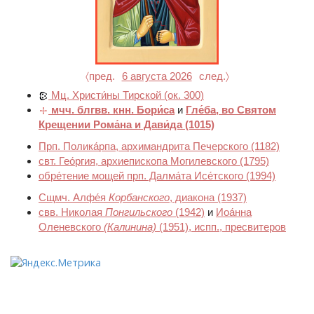
〈пред.
6 августа 2026
след.〉
Мц. Христи́ны Тирской
(ок. 300)
мчч. блгвв. кнн. Бори́са
и
Гле́ба, во Святом
Крещении Рома́на и Дави́да
(1015)
Прп. Полика́рпа, архимандрита Печерского
(1182)
свт. Гео́ргия, архиепископа Могилевского
(1795)
обре́тение мощей прп. Далма́та Исе́тского
(1994)
Сщмч. Алфе́я
Корбанского
, диакона
(1937)
свв. Николая
Понгильского
(1942)
и
Иоа́нна
Оленевского
(Калинина)
(1951)
, испп., пресвитеров