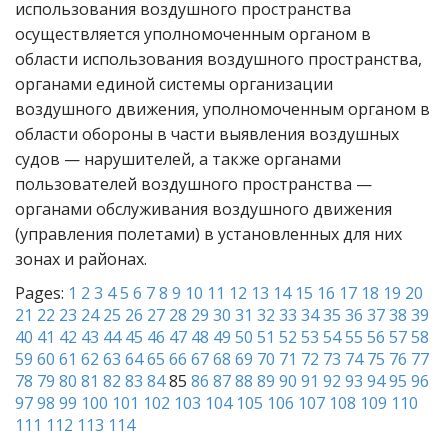
использования воздушного пространства
осуществляется уполномоченным органом в
области использования воздушного пространства,
органами единой системы организации
воздушного движения, уполномоченным органом в
области обороны в части выявления воздушных
судов — нарушителей, а также органами
пользователей воздушного пространства —
органами обслуживания воздушного движения
(управления полетами) в установленных для них
зонах и районах.
Pages:
1
2
3
4
5
6
7
8
9
10
11
12
13
14
15
16
17
18
19
20
21
22
23
24
25
26
27
28
29
30
31
32
33
34
35
36
37
38
39
40
41
42
43
44
45
46
47
48
49
50
51
52
53
54
55
56
57
58
59
60
61
62
63
64
65
66
67
68
69
70
71
72
73
74
75
76
77
78
79
80
81
82
83
84
85
86
87
88
89
90
91
92
93
94
95
96
97
98
99
100
101
102
103
104
105
106
107
108
109
110
111
112
113
114