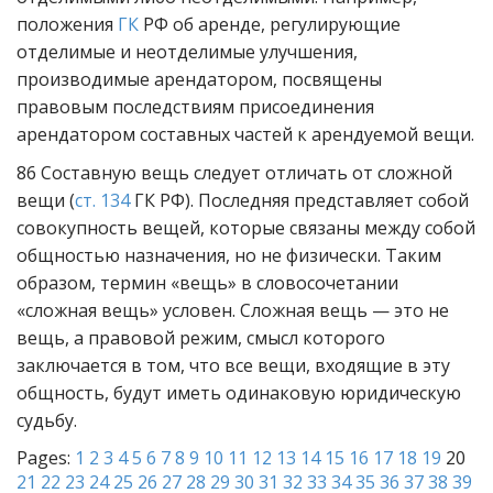
положения
ГК
РФ об аренде, регулирующие
отделимые и неотделимые улучшения,
производимые арендатором, посвящены
правовым последствиям присоединения
арендатором составных частей к арендуемой вещи.
86 Составную вещь следует отличать от сложной
вещи (
ст. 134
ГК РФ). Последняя представляет собой
совокупность вещей, которые связаны между собой
общностью назначения, но не физически. Таким
образом, термин «вещь» в словосочетании
«сложная вещь» условен. Сложная вещь — это не
вещь, а правовой режим, смысл которого
заключается в том, что все вещи, входящие в эту
общность, будут иметь одинаковую юридическую
судьбу.
Pages:
1
2
3
4
5
6
7
8
9
10
11
12
13
14
15
16
17
18
19
20
21
22
23
24
25
26
27
28
29
30
31
32
33
34
35
36
37
38
39