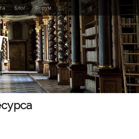
та
Блог
Форум
т
есурса