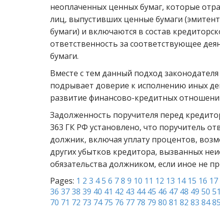
неоплаченных ценных бумаг, которые отр
лиц, выпустивших ценные бумаги (эмитент
бумаги) и включаются в состав кредиторск
ответственность за соответствующее деян
бумаги.
Вместе с тем данный подход законодателя 
подрывает доверие к исполнению иных ден
развитие финансово-кредитных отношений
Задолженность поручителя перед кредитором
363 ГК РФ установлено, что поручитель от
должник, включая уплату процентов, возм
других убытков кредитора, вызванных н
обязательства должником, если иное не п
Pages:
1
2
3
4
5
6
7
8
9
10
11
12
13
14
15
16
17
36
37
38
39
40
41
42
43
44
45
46
47
48
49
50
5
70
71
72
73
74
75
76
77
78
79
80
81
82
83
84
8