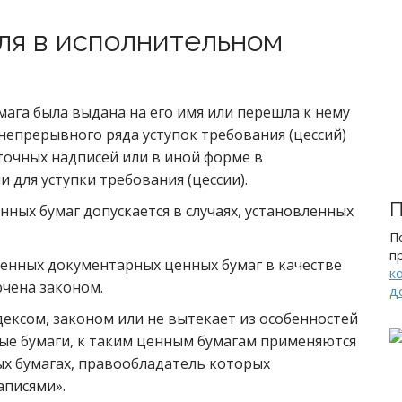
ля в исполнительном
умага была выдана на его имя или перешла к нему
непрерывного ряда уступок требования (цессий)
точных надписей или в иной форме в
 для уступки требования (цессии).
П
нных бумаг допускается в случаях, установленных
П
п
енных документарных ценных бумаг в качестве
к
чена законом.
д
дексом, законом или не вытекает из особенностей
ые бумаги, к таким ценным бумагам применяются
х бумагах, правообладатель которых
аписями».