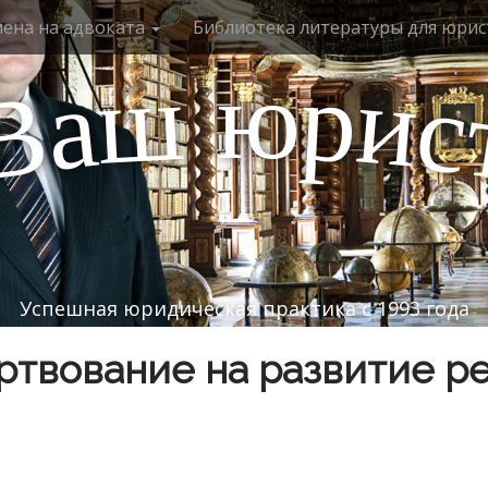
мена на адвоката
Библиотека литературы для юрис
ю
р
ш
и
а
с
В
Успешная юридическая практика с 1993 года
твование на развитие р