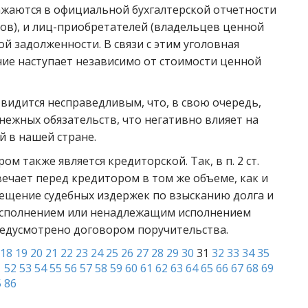
ажаются в официальной бухгалтерской отчетности
ов), и лиц-приобретателей (владельцев ценной
ой задолженности. В связи с этим уголовная
ие наступает независимо от стоимости ценной
видится несправедливым, что, в свою очередь,
ежных обязательств, что негативно влияет на
 в нашей стране.
 также является кредиторской. Так, в п. 2 ст.
вечает перед кредитором в том же объеме, как и
ещение судебных издержек по взысканию долга и
еисполнением или ненадлежащим исполнением
редусмотрено договором поручительства.
18
19
20
21
22
23
24
25
26
27
28
29
30
31
32
33
34
35
1
52
53
54
55
56
57
58
59
60
61
62
63
64
65
66
67
68
69
5
86