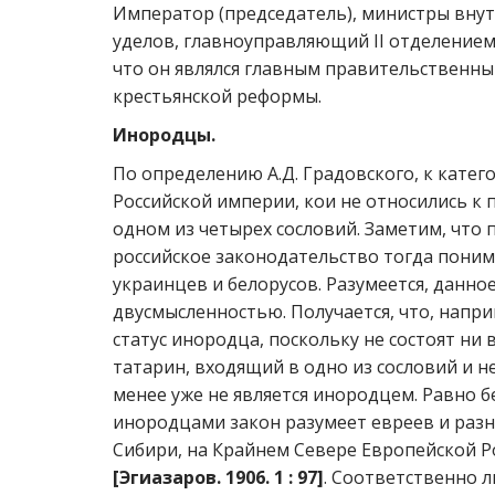
Император (председатель), министры внут
уделов, главноуправляющий II отделением
что он являлся главным правительственн
крестьянской реформы.
Инородцы.
По определению А.Д. Градовского, к кате
Российской империи, кои не относились к
одном из четырех сословий. Заметим, чт
российское законодательство тогда поним
украинцев и белорусов. Разумеется, данн
двусмысленностью. Получается, что, напр
статус инородца, поскольку не состоят ни
татарин, входящий в одно из сословий и 
менее уже не является инородцем. Равно б
инородцами закон разумеет евреев и раз
Сибири, на Крайнем Севере Европейской Ро
[Эгиазаров. 1906. 1 : 97]
. Соответственно 