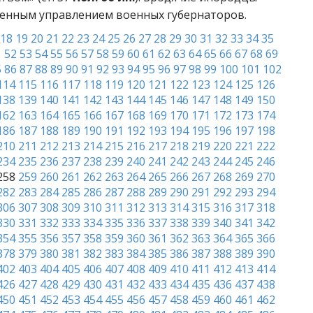
менным управлением военных губернаторов.
18
19
20
21
22
23
24
25
26
27
28
29
30
31
32
33
34
35
1
52
53
54
55
56
57
58
59
60
61
62
63
64
65
66
67
68
69
5
86
87
88
89
90
91
92
93
94
95
96
97
98
99
100
101
102
114
115
116
117
118
119
120
121
122
123
124
125
126
138
139
140
141
142
143
144
145
146
147
148
149
150
162
163
164
165
166
167
168
169
170
171
172
173
174
186
187
188
189
190
191
192
193
194
195
196
197
198
210
211
212
213
214
215
216
217
218
219
220
221
222
234
235
236
237
238
239
240
241
242
243
244
245
246
258
259
260
261
262
263
264
265
266
267
268
269
270
282
283
284
285
286
287
288
289
290
291
292
293
294
306
307
308
309
310
311
312
313
314
315
316
317
318
330
331
332
333
334
335
336
337
338
339
340
341
342
354
355
356
357
358
359
360
361
362
363
364
365
366
378
379
380
381
382
383
384
385
386
387
388
389
390
402
403
404
405
406
407
408
409
410
411
412
413
414
426
427
428
429
430
431
432
433
434
435
436
437
438
450
451
452
453
454
455
456
457
458
459
460
461
462