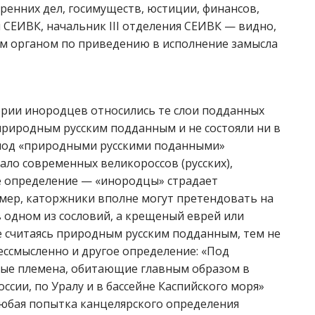
ренних дел, госимуществ, юстиции, финансов,
 СЕИВК, начальник III отделения СЕИВК — видно,
ым органом по приведению в исполнение замысла
гории инородцев относились те слои подданных
 природным русским подданным и не состояли ни в
о под «природными русскими поданными»
ало современных великороссов (русских),
ое определение — «инородцы» страдает
имер, каторжники вполне могут претендовать на
 в одном из сословий, а крещеный еврей или
не считаясь природным русским подданным, тем не
ессмысленно и другое определение: «Под
ные племена, обитающие главным образом в
ссии, по Уралу и в бассейне Каспийского моря»
любая попытка канцелярского определения