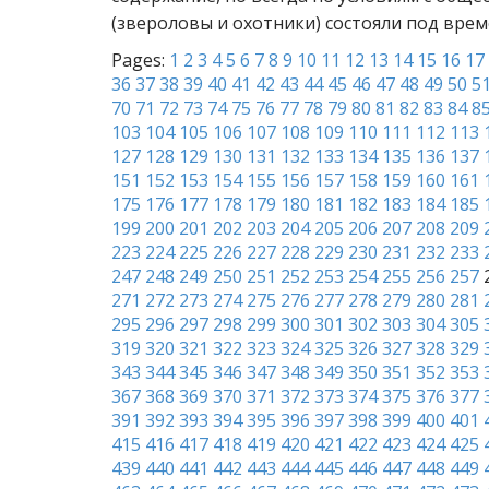
(звероловы и охотники) состояли под вре
Pages:
1
2
3
4
5
6
7
8
9
10
11
12
13
14
15
16
17
36
37
38
39
40
41
42
43
44
45
46
47
48
49
50
5
70
71
72
73
74
75
76
77
78
79
80
81
82
83
84
8
103
104
105
106
107
108
109
110
111
112
113
127
128
129
130
131
132
133
134
135
136
137
151
152
153
154
155
156
157
158
159
160
161
175
176
177
178
179
180
181
182
183
184
185
199
200
201
202
203
204
205
206
207
208
209
223
224
225
226
227
228
229
230
231
232
233
247
248
249
250
251
252
253
254
255
256
257
271
272
273
274
275
276
277
278
279
280
281
295
296
297
298
299
300
301
302
303
304
305
319
320
321
322
323
324
325
326
327
328
329
343
344
345
346
347
348
349
350
351
352
353
367
368
369
370
371
372
373
374
375
376
377
391
392
393
394
395
396
397
398
399
400
401
415
416
417
418
419
420
421
422
423
424
425
439
440
441
442
443
444
445
446
447
448
449