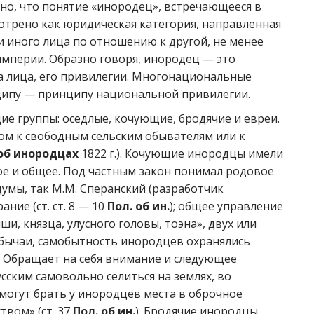
но, что понятие «инородец», встречающееся в
отрено как юридическая категория, направленная
и иного лица по отношению к другой, не менее
империи. Образно говоря, инородец — это
а лица, его привилегии. Многонациональные
ципу — принципу национальной привилегии.
е группы: оседлые, кочующие, бродячие и евреи.
м к свободным сельским обывателям или к
об инородцах
1822 г.). Кочующие инородцы имели
ое и общее. Под частным закон понимал родовое
умы, так М.М. Сперанский (разработчик
ние (ст. ст. 8 — 10
Пол. об ин.
); общее управление
и, князца, улусного головы, тоэна», двух или
 обычаи, самобытность инородцев охранялись
). Обращает на себя внимание и следующее
сским самовольно селиться на землях, во
могут брать у инородцев места в оброчное
твом» (ст. 37
Пол. об ин.
). Бродячие инородцы