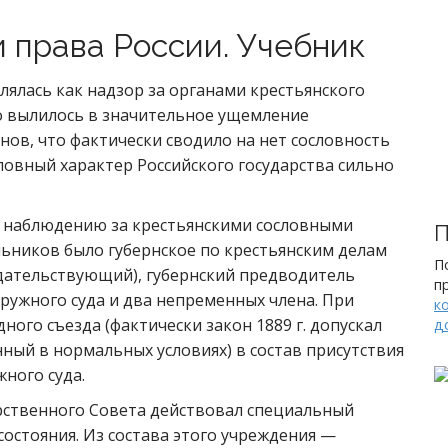
и права России. Учебник
ялась как надзор за органами крестьянского
это вылилось в значительное ущемление
нов, что фактически сводило на нет сословность
словный характер Российского государства сильно
 наблюдению за крестьянскими сословными
П
ьников было губернское по крестьянским делам
П
седательствующий), губернский предводитель
п
ружного суда и два непременных члена. При
к
ого съезда (фактически закон 1889 г. допускал
д
ый в нормальных условиях) в состав присутствия
ного суда.
дарственного Совета действовал специальный
состояния. Из состава этого учреждения —