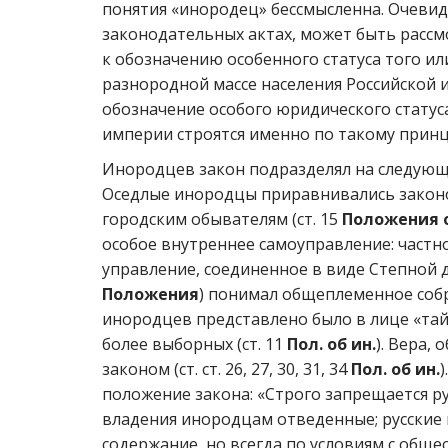
понятия «инородец» бессмысленна. Очевид
законодательных актах, может быть рассм
к обозначению особенного статуса того ил
разнородной массе населения Российской 
обозначение особого юридического статус
империи строятся именно по такому прин
Инородцев закон подразделял на следующи
Оседлые инородцы приравнивались законо
городским обывателям (ст. 15
Положения 
особое внутреннее самоуправление: частн
управление, соединенное в виде Степной д
Положения
) понимал общеплеменное собра
инородцев представлено было в лице «тайш
более выборных (ст. 11
Пол. об ин.
). Вера,
законом (ст. ст. 26, 27, 30, 31, 34
Пол. об ин.
положение закона: «Строго запрещается ру
владения инородцам отведенные; русские 
содержание, но всегда по условиям с общес