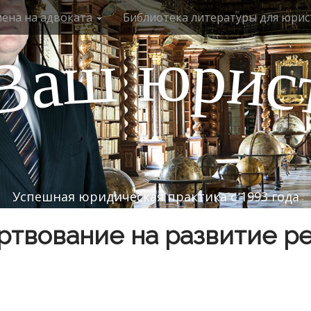
мена на адвоката
Библиотека литературы для юрис
ю
р
ш
и
а
с
В
Успешная юридическая практика с 1993 года
твование на развитие р