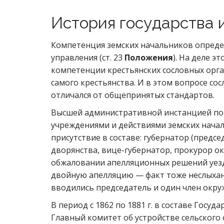
История государства 
Компетенция земских начальников определ
управления (ст. 23
Положения
). На деле 
компетенции крестьянских сословных орга
самого крестьянства. И в этом вопросе со
отличался от общепринятых стандартов.
Высшей административной инстанцией по
учреждениями и действиями земских начал
присутствие в составе: губернатор (пред
дворянства, вице-губернатор, прокурор ок
обжаловании апелляционных решений уездн
двойную апелляцию — факт тоже неслыханн
вводились председатель и один член окруж
В период с 1862 по 1881 г. в составе Госу
Главный комитет об устройстве сельского 