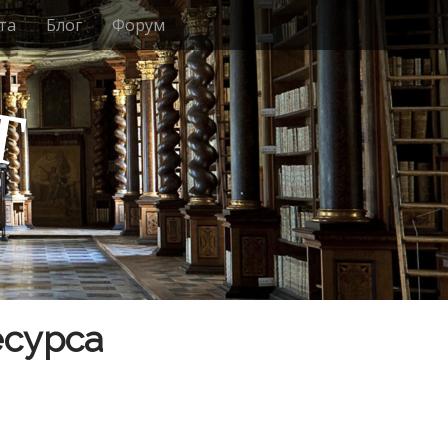
та
Блог
Форум
т
есурса