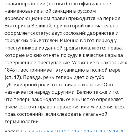
правопоражении (таково было официальное
наименование этой санкции в русском
дореволюционном праве) приходится на период
Екатерины Великой, при которой окончательно
оформляется статус двух сословий: дворянства и
городских обывателей. Именно в этот период у
преступников из данной среды появляются права,
которые можно отнять по суду в качестве кары за
совершенное преступление. Уложение о наказаниях
1845 г. воспринимает эту санкцию в полной мере
(ст. 17)
. Правда, речь теперь идет о сугубо
субсидиарной роли этого вида наказания. Оно
назначается наряду с другими. Важно также и то,
что теперь законодатель очень четко определяет,
в чем состоит право поражения или «лишения всех
прав состояний», если следовать легальной
терминологии.
Pages:
1
2
3
4
5
6
7
8
9
10
11
12
13
14
15
16
17
18
19
20