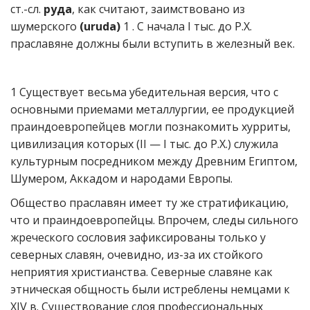
ст.-сл.
руда
, как считают, заимствовано из
шумерского
(uruda)
1 . С начала I тыс. до Р.Х.
праславяне должны были вступить в железный век.
1 Существует весьма убедительная версия, что с
основными приемами металлургии, ее продукцией
праиндоевропейцев могли познакомить хурриты,
цивилизация которых (II — I тыс. до Р.Х.) служила
культурным посредником между Древним Египтом,
Шумером, Аккадом и народами Европы.
Общество праславян имеет ту же стратификацию,
что и праиндоевропейцы. Впрочем, следы сильного
жреческого сословия зафиксированы только у
северных славян, очевидно, из-за их стойкого
неприятия христианства. Северные славяне как
этническая общность были истреблены немцами к
XIV в. Существование слоя профессиональных