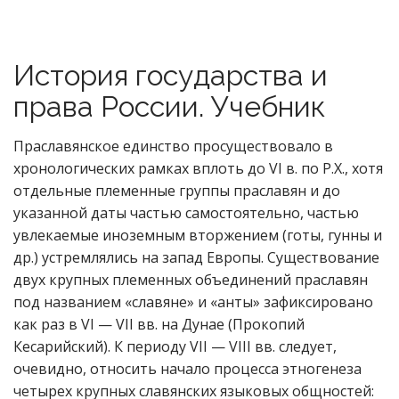
История государства и
права России. Учебник
Праславянское единство просуществовало в
хронологических рамках вплоть до VI в. по Р.Х., хотя
отдельные племенные группы праславян и до
указанной даты частью самостоятельно, частью
увлекаемые иноземным вторжением (готы, гунны и
др.) устремлялись на запад Европы. Существование
двух крупных племенных объединений праславян
под названием «славяне» и «анты» зафиксировано
как раз в VI — VII вв. на Дунае (Прокопий
Кесарийский). К периоду VII — VIII вв. следует,
очевидно, относить начало процесса этногенеза
четырех крупных славянских языковых общностей: