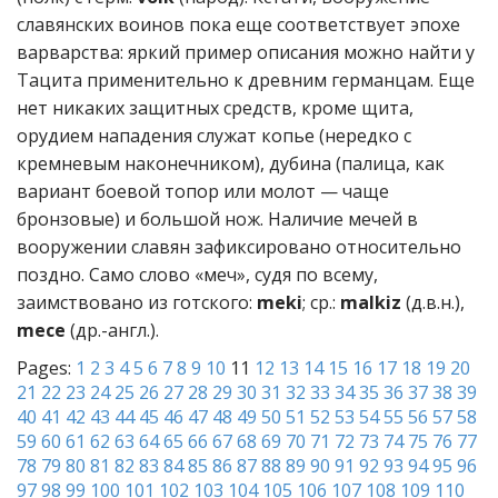
славянских воинов пока еще соответствует эпохе
варварства: яркий пример описания можно найти у
Тацита применительно к древним германцам. Еще
нет никаких защитных средств, кроме щита,
орудием нападения служат копье (нередко с
кремневым наконечником), дубина (палица, как
вариант боевой топор или молот — чаще
бронзовые) и большой нож. Наличие мечей в
вооружении славян зафиксировано относительно
поздно. Само слово «меч», судя по всему,
заимствовано из готского:
meki
; ср.:
malkiz
(д.в.н.),
mece
(др.-англ.).
Pages:
1
2
3
4
5
6
7
8
9
10
11
12
13
14
15
16
17
18
19
20
21
22
23
24
25
26
27
28
29
30
31
32
33
34
35
36
37
38
39
40
41
42
43
44
45
46
47
48
49
50
51
52
53
54
55
56
57
58
59
60
61
62
63
64
65
66
67
68
69
70
71
72
73
74
75
76
77
78
79
80
81
82
83
84
85
86
87
88
89
90
91
92
93
94
95
96
97
98
99
100
101
102
103
104
105
106
107
108
109
110