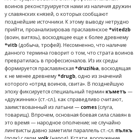
воинов реконструируется нами из наличия дружин
у славянских князей, о которых сообщают
позднейшие источники. К этому выводу нетрудно
прийти, проанализировав праславянское
*vitedzb
(воин, витязь), восходящее еще к более древнему
*vitb
(добыча, трофей). Несомненно, что наличие
данного термина говорит о том, что страта воинов
превратилась в профессионалов. Из их среды
формируется праславянская
*druzi№a
, восходящая
к не менее древнему
*drugb
, одно из значений
которого «отряд воинов, свита». В позднейшую
эпоху фиксируется специальный термин
къметъ
—
«дружинник» (ст.-сл.), как справедливо считают,
заимствованный из латыни —
comes
(слуга,
товарищ). Впрочем, основная боевая сила славян в
это время — народное ополчение; не случайно
лингвисты давно заметили параллель ст.-сл.
пълкъ
(полк) с герм.
volk
(народ). Кстати, вооружение