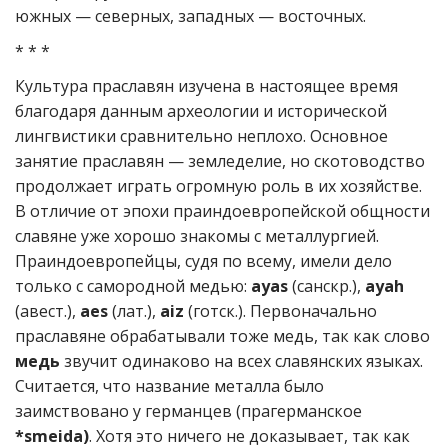
южных — северных, западных — восточных.
* * *
Культура праславян изучена в настоящее время
благодаря данным археологии и исторической
лингвистики сравнительно неплохо. Основное
занятие праславян — земледелие, но скотоводство
продолжает играть огромную роль в их хозяйстве.
В отличие от эпохи праиндоевропейской общности
славяне уже хорошо знакомы с металлургией.
Праиндоевропейцы, судя по всему, имели дело
только с самородной медью:
ayas
(санскр.),
ayah
(авест.),
aes
(лат.),
aiz
(готск.). Первоначально
праславяне обрабатывали тоже медь, так как слово
медь
звучит одинаково на всех славянских языках.
Считается, что название металла было
заимствовано у германцев (прагерманское
*smeida)
. Хотя это ничего не доказывает, так как