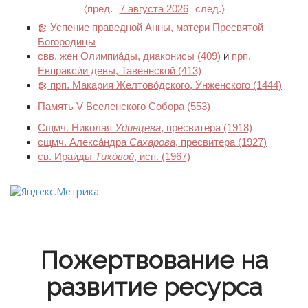
〈пред.
7 августа 2026
след.〉
Успение праведной Анны, матери Пресвятой
Богородицы
свв. жен Олимпиа́ды, диаконисы
(409)
и
прп.
Евпракси́и девы, Тавеннской
(413)
прп. Макария Желтово́дского, У́нженского
(1444)
Память V Вселенского Собора
(553)
Сщмч. Николая
Удинцева
, пресвитера
(1918)
сщмч. Алекса́ндра
Сахарова
, пресвитера
(1927)
св. Ираи́ды
Тихо́вой
, исп.
(1967)
Пожертвование на
развитие ресурса