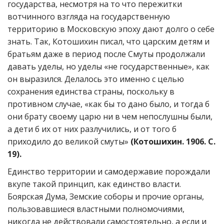
государства, несмотря на то что пережитки
вотчинного взгляда на государственную
территорию в Московскую эпоху дают долго о себе
знать. Так, Котошихин писал, что царским детям и
братьям даже в период после Смуты продолжали
давать уделы, но уделы «не государственные», как
он выразился. Делалось это именно с целью
сохранения единства страны, поскольку в
противном случае, «как бы то дано было, и тогда б
они брату своему царю ни в чем непослушны были,
а дети б их от них разлучились, и от того б
приходило до великой смуты»
(Котошихин. 1906. С.
19).
Единство территории и самодержавие порождали
вкупе такой принцип, как единство власти.
Боярская Дума, Земские соборы и прочие органы,
пользовавшиеся властными полномочиями,
никогда не действовали самостоятельно, а если и