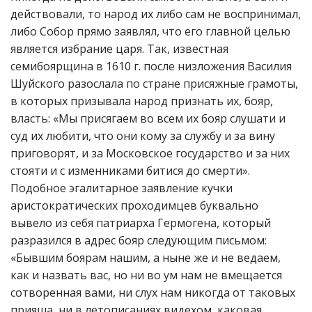
действовали, то народ их либо сам не воспринимал,
либо Собор прямо заявлял, что его главной целью
является избрание царя. Так, известная
семибоярщина в 1610 г. после низложения Василия
Шуйского разослала по стране присяжные грамоты,
в которых призывала народ признать их, бояр,
власть: «Мы присягаем во всем их бояр слушати и
суд их любити, что они кому за службу и за вину
приговорят, и за Московское государство и за них
стояти и с изменниками битися до смерти».
Подобное эгалитарное заявление кучки
аристократических проходимцев буквально
вывело из себя патриарха Гермогена, который
разразился в адрес бояр следующим письмом:
«Бывшим боярам нашим, а ныне же и не ведаем,
как и назвать вас, но ни во ум нам не вмещается
сотворенная вами, ни слух нам никогда от таковых
прияша, ни в летописаниях видехом, каковая