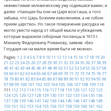
невместимая человеческому уму содеяшася вами»; и
далее: «Чающее бы они на Царя возсташа, а того
забыва, что Царь Божиим изволением, а не собою
приим царство». Но такое помрачение рассудка не
могло увести народ от общей мысли и убеждения,
которые выразили соборные посланцы в 1613 г.
Михаилу Федоровичу Романову, заявив: «Без
Государя ни на малое время быти не можно».
Pages:
1
2
3
4
5
6
7
8
9
10
11
12
13
14
15
16
17
18
19
20
21
22
23
24
25
26
27
28
29
30
31
32
33
34
35
36
37
38
39
40
41
42
43
44
45
46
47
48
49
50
51
52
53
54
55
56
57
58
59
60
61
62
63
64
65
66
67
68
69
70
71
72
73
74
75
76
77
78
79
80
81
82
83
84
85
86
87
88
89
90
91
92
93
94
95
96
97
98
99
100
101
102
103
104
105
106
107
108
109
110
111
112
113
114
115
116
117
118
119
120
121
122
123
124
125
126
127
128
129
130
131
132
133
134
135
136
137
138
139
140
141
142
143
144
145
146
147
148
149
150
151
152
153
154
155
156
157
158
159
160
161
162