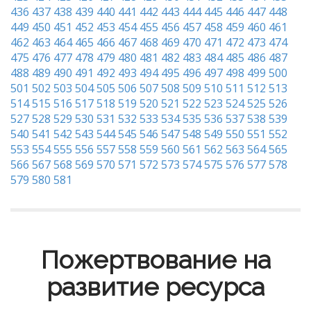
436
437
438
439
440
441
442
443
444
445
446
447
448
449
450
451
452
453
454
455
456
457
458
459
460
461
462
463
464
465
466
467
468
469
470
471
472
473
474
475
476
477
478
479
480
481
482
483
484
485
486
487
488
489
490
491
492
493
494
495
496
497
498
499
500
501
502
503
504
505
506
507
508
509
510
511
512
513
514
515
516
517
518
519
520
521
522
523
524
525
526
527
528
529
530
531
532
533
534
535
536
537
538
539
540
541
542
543
544
545
546
547
548
549
550
551
552
553
554
555
556
557
558
559
560
561
562
563
564
565
566
567
568
569
570
571
572
573
574
575
576
577
578
579
580
581
Пожертвование на
развитие ресурса