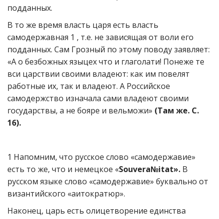
подданных.
В то же время власть царя есть власть
самодержавная 1 , т.е. не зависящая от воли его
подданных. Сам Грозный по этому поводу заявляет:
«А о безбожных языцех что и глаголати! Понеже те
вси царствии своими владеют: как им повелят
работные их, так и владеют. А Российское
самодержство изначала сами владеют своими
государствы, а не бояре и вельможи»
(Там же. С.
16).
1 Напомним, что русское слово «самодержавие»
есть то же, что и немецкое «
Souvera№itat».
В
русском языке слово «самодержавие» буквально от
византийского «аитократюр».
Наконец, царь есть олицетворение единства