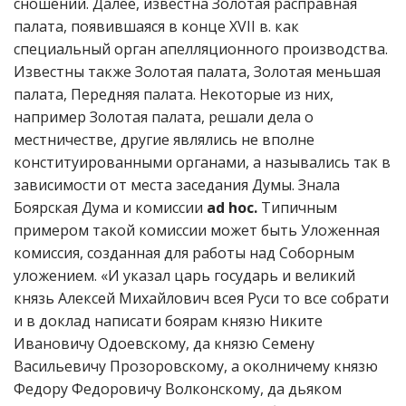
сношений. Далее, известна Золотая расправная
палата, появившаяся в конце XVII в. как
специальный орган апелляционного производства.
Известны также Золотая палата, Золотая меньшая
палата, Передняя палата. Некоторые из них,
например Золотая палата, решали дела о
местничестве, другие являлись не вполне
конституированными органами, а назывались так в
зависимости от места заседания Думы. Знала
Боярская Дума и комиссии
ad hoc.
Типичным
примером такой комиссии может быть Уложенная
комиссия, созданная для работы над Соборным
уложением. «И указал царь государь и великий
князь Алексей Михайлович всея Руси то все собрати
и в доклад написати боярам князю Никите
Ивановичу Одоевскому, да князю Семену
Васильевичу Прозоровскому, а околничему князю
Федору Федоровичу Волконскому, да дьяком