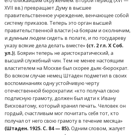
его ближайшим окружением. Второй период (XVI —
XVII вв.) превращает Думу в высшее
правительственное учреждение, венчающее собой
систему приказов. Теперь это орган высшей
правительственной власти («а боярам и околничим,
и думным людем сидеть в полате, и по государеву
указу всякие дела делать вместе»
(ст. 2 гл. X Соб.
ул.)
). Боярин теперь не аристократический, а
высший служебный чин. Тем не менее настоящим
властителем на Москве был скорее дьяк-бюрократ.
Во всяком случае немец Штаден подметил в своих
воспоминаниях одну устойчивую черту
отечественной бюрократии: «кто получал свою
подписную грамоту, должен был идти к Ивану
Висковатому, который хранил печать. Человек он
гордый, счастливым мог почитать себя тот, кто
получал от него свою грамоту в течение месяца»
(Штаден. 1925. С. 84 — 85).
Одним словом, жалует