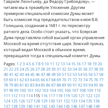
Гавриле Леонтьеву, да Федору Грибоедову», —
читаем мы в преамбуле Уложения. Другим
примером специальной комиссии Думы может
быть комиссия под председательством князя В.В.
Голицына, созданная в 1681 г. по пересмотру
ратного дела. Особо стоит указать, что Боярская
Дума представляла собой высший орган управления
Москвой на время отсутствия царя. Земский приказ,
который ведал Москвой в обычное время,
превращался тогда в специальный комитет Думы.
Pages:
1
2
3
4
5
6
7
8
9
10
11
12
13
14
15
16
17
18
19
20
21
22
23
24
25
26
27
28
29
30
31
32
33
34
35
36
37
38
39
40
41
42
43
44
45
46
47
48
49
50
51
52
53
54
55
56
57
58
59
60
61
62
63
64
65
66
67
68
69
70
71
72
73
74
75
76
77
78
79
80
81
82
83
84
85
86
87
88
89
90
91
92
93
94
95
96
97
98
99
100
101
102
103
104
105
106
107
108
109
110
111
112
113
114
115
116
117
118
119
120
121
122
123
124
125
126
127
128
129
130
131
132
133
134
135
136
137
138
139
140
141
142
143
144
145
146
147
148
149