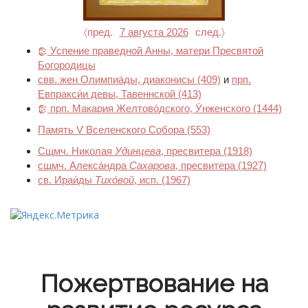
〈пред.
7 августа 2026
след.〉
Успение праведной Анны, матери Пресвятой
Богородицы
свв. жен Олимпиа́ды, диаконисы
(409)
и
прп.
Евпракси́и девы, Тавеннской
(413)
прп. Макария Желтово́дского, У́нженского
(1444)
Память V Вселенского Собора
(553)
Сщмч. Николая
Удинцева
, пресвитера
(1918)
сщмч. Алекса́ндра
Сахарова
, пресвитера
(1927)
св. Ираи́ды
Тихо́вой
, исп.
(1967)
Пожертвование на