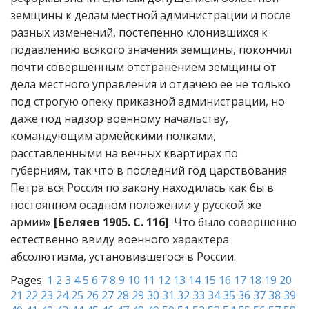
земщины к делам местной администрации и после
разных изменений, постепенно клонившихся к
подавлению всякого значения земщины, покончил
почти совершенным отстранением земщины от
дела местного управления и отдачею ее не только
под строгую опеку приказной администрации, но
даже под надзор военному начальству,
командующим армейскими полками,
расставленными на вечных квартирах по
губерниям, так что в последний год царствования
Петра вся Россия по закону находилась как бы в
постоянном осадном положении у русской же
армии»
[Беляев 1905. С. 116]
. Что было совершенно
естественно ввиду военного характера
абсолютизма, установившегося в России.
Pages:
1
2
3
4
5
6
7
8
9
10
11
12
13
14
15
16
17
18
19
20
21
22
23
24
25
26
27
28
29
30
31
32
33
34
35
36
37
38
39