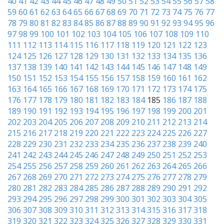
40
41
42
43
44
45
46
47
48
49
50
51
52
53
54
55
56
57
58
59
60
61
62
63
64
65
66
67
68
69
70
71
72
73
74
75
76
77
78
79
80
81
82
83
84
85
86
87
88
89
90
91
92
93
94
95
96
97
98
99
100
101
102
103
104
105
106
107
108
109
110
111
112
113
114
115
116
117
118
119
120
121
122
123
124
125
126
127
128
129
130
131
132
133
134
135
136
137
138
139
140
141
142
143
144
145
146
147
148
149
150
151
152
153
154
155
156
157
158
159
160
161
162
163
164
165
166
167
168
169
170
171
172
173
174
175
176
177
178
179
180
181
182
183
184
185
186
187
188
189
190
191
192
193
194
195
196
197
198
199
200
201
202
203
204
205
206
207
208
209
210
211
212
213
214
215
216
217
218
219
220
221
222
223
224
225
226
227
228
229
230
231
232
233
234
235
236
237
238
239
240
241
242
243
244
245
246
247
248
249
250
251
252
253
254
255
256
257
258
259
260
261
262
263
264
265
266
267
268
269
270
271
272
273
274
275
276
277
278
279
280
281
282
283
284
285
286
287
288
289
290
291
292
293
294
295
296
297
298
299
300
301
302
303
304
305
306
307
308
309
310
311
312
313
314
315
316
317
318
319
320
321
322
323
324
325
326
327
328
329
330
331