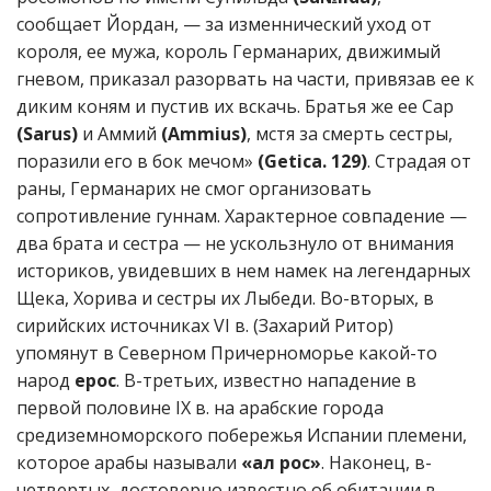
сообщает Йордан, — за изменнический уход от
короля, ее мужа, король Германарих, движимый
гневом, приказал разорвать на части, привязав ее к
диким коням и пустив их вскачь. Братья же ее Сар
(Sarus)
и Аммий
(Ammius)
, мстя за смерть сестры,
поразили его в бок мечом»
(Getica. 129)
. Страдая от
раны, Германарих не смог организовать
сопротивление гуннам. Характерное совпадение —
два брата и сестра — не ускользнуло от внимания
историков, увидевших в нем намек на легендарных
Щека, Хорива и сестры их Лыбеди. Во-вторых, в
сирийских источниках VI в. (Захарий Ритор)
упомянут в Северном Причерноморье какой-то
народ
ерос
. В-третьих, известно нападение в
первой половине IX в. на арабские города
средиземноморского побережья Испании племени,
которое арабы называли
«ал рос»
. Наконец, в-
четвертых, достоверно известно об обитании в