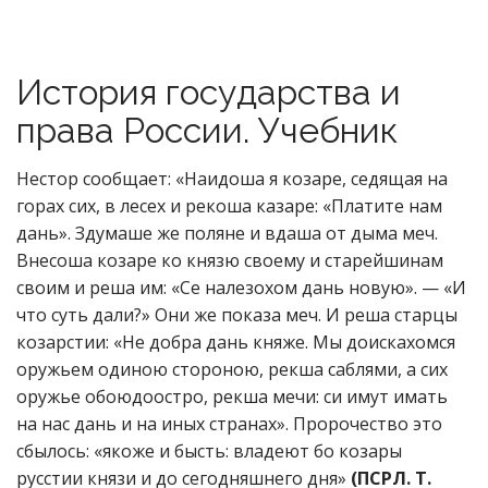
История государства и
права России. Учебник
Нестор сообщает: «Наидоша я козаре, седящая на
горах сих, в лесех и рекоша казаре: «Платите нам
дань». Здумаше же поляне и вдаша от дыма меч.
Внесоша козаре ко князю своему и старейшинам
своим и реша им: «Се налезохом дань новую». — «И
что суть дали?» Они же показа меч. И реша старцы
козарстии: «Не добра дань княже. Мы доискахомся
оружьем одиною стороною, рекша саблями, а сих
оружье обоюдоостро, рекша мечи: си имут имать
на нас дань и на иных странах». Пророчество это
сбылось: «якоже и бысть: владеют бо козары
русстии князи и до сегодняшнего дня»
(ПСРЛ. Т.