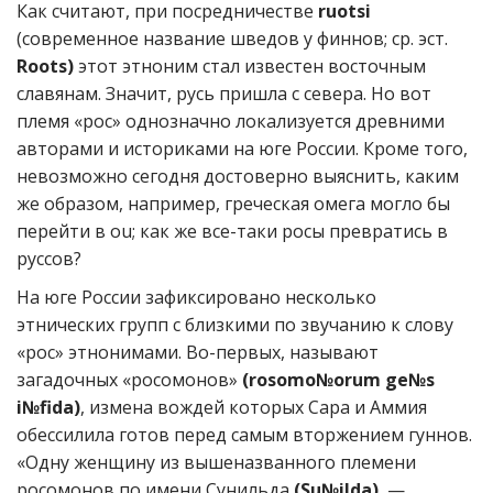
Как считают, при посредничестве
ruotsi
(современное название шведов у финнов; ср. эст.
Roots)
этот этноним стал известен восточным
славянам. Значит, русь пришла с севера. Но вот
племя «рос» однозначно локализуется древними
авторами и историками на юге России. Кроме того,
невозможно сегодня достоверно выяснить, каким
же образом, например, греческая омега могло бы
перейти в ou; как же все-таки росы превратись в
руссов?
На юге России зафиксировано несколько
этнических групп с близкими по звучанию к слову
«рос» этнонимами. Во-первых, называют
загадочных «росомонов»
(rosomo№orum ge№s
i№fida)
, измена вождей которых Сара и Аммия
обессилила готов перед самым вторжением гуннов.
«Одну женщину из вышеназванного племени
росомонов по имени Сунильда
(Su№ilda)
, —