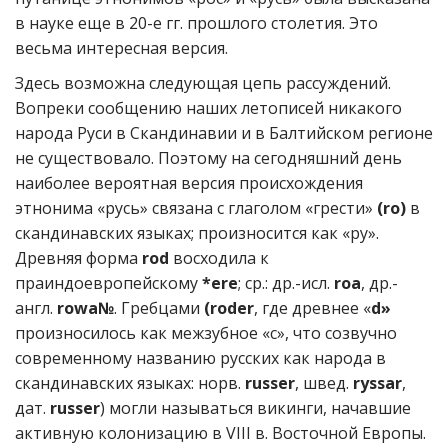
в науке еще в 20-е гг. прошлого столетия. Это
весьма интересная версия.
Здесь возможна следующая цепь рассуждений.
Вопреки сообщению наших летописей никакого
народа Руси в Скандинавии и в Балтийском регионе
не существовало. Поэтому на сегодняшний день
наиболее вероятная версия происхождения
этнонима «русь» связана с глаголом «грести»
(ro)
в
скандинавских языках; произносится как «ру».
Древняя форма
rod
восходила к
праиндоевропейскому
*ere
; ср.: др.-исл.
roa
, др.-
англ.
rowa№
. Гребцами
(roder
, где древнее «
d»
произносилось как межзубное «с», что созвучно
современному названию русских как народа в
скандинавских языках: норв.
russer
, швед.
ryssar
,
дат.
russer
) могли называться викинги, начавшие
активную колонизацию в VIII в. Восточной Европы.