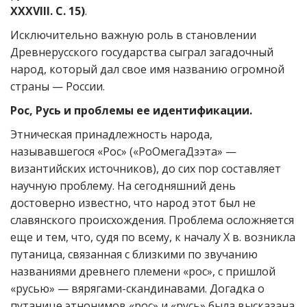
XXXVIII. С. 15)
.
Исключительно важную роль в становлении
Древнерусского государства сыграл загадочный
народ, который дал свое имя названию огромной
страны — России.
Рос, Русь и проблемы ее идентификации.
Этническая принадлежность народа,
называвшегося «Рос» («РоОмегаДзэта» —
византийских источников), до сих пор составляет
научную проблему. На сегодняшний день
достоверно известно, что народ этот был не
славянского происхождения. Проблема осложняется
еще и тем, что, судя по всему, к началу X в. возникла
путаница, связанная с близкими по звучанию
названиями древнего племени «рос», с пришлой
«русью» — вярягами-скандинавами. Догадка о
путанице этнонимов «рос» и «русь» была высказана