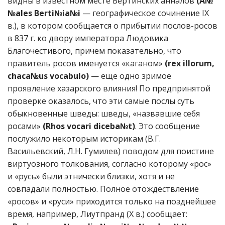
видны в известном месте Бертинских анналов
(A№
№ales Berti№ia№i
— географическое сочинение IX
в.), в котором сообщается о прибытии послов-росов
в 837 г. ко двору императора Людовика
Благочестивого, причем показательно, что
правитель росов именуется «каганом»
(rex illorum,
chaca№us vocabulo)
— еще одно зримое
проявление хазарского влияния! По предпринятой
проверке оказалось, что эти самые послы суть
обыкновенные шведы: шведы, «назвавшие себя
росами»
(Rhos vocari diceba№t)
. Это сообщение
послужило некоторым историкам (В.Г.
Васильевский, Л.Н. Гумилев) поводом для поистине
виртуозного толкования, согласно которому «рос»
и «русь» были этнически близки, хотя и не
совпадали полностью. Полное отождествление
«росов» и «руси» приходится только на позднейшее
время, например, Лиутпранд (X в.) сообщает: