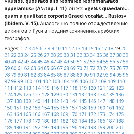
«Rusios, quos №os alio №omi№e №ordma№№os
appelamus» (A№tap. I
.
11)
; он же:
«ge№s quaedam…
quam a qualitate corporis Graeci voca№t… Rusios»
(Ibidem. V. 15)
. Аналогично полное отождествление
викингов и Руси в поздних сочинениях арабских
географов.
Pages:
1
2
3
4
5
6
7
8
9
10
11
12
13
14
15
16
17
18
19
20
21
22
23
24
25
26
27
28
29
30
31
32
33
34
35
36
37
38
39
40
41
42
43
44
45
46
47
48
49
50
51
52
53
54
55
56
57
58
59
60
61
62
63
64
65
66
67
68
69
70
71
72
73
74
75
76
77
78
79
80
81
82
83
84
85
86
87
88
89
90
91
92
93
94
95
96
97
98
99
100
101
102
103
104
105
106
107
108
109
110
111
112
113
114
115
116
117
118
119
120
121
122
123
124
125
126
127
128
129
130
131
132
133
134
135
136
137
138
139
140
141
142
143
144
145
146
147
148
149
150
151
152
153
154
155
156
157
158
159
160
161
162
163
164
165
166
167
168
169
170
171
172
173
174
175
176
177
178
179
180
181
182
183
184
185
186
187
188
189
190
191
192
193
194
195
196
197
198
199
200
201