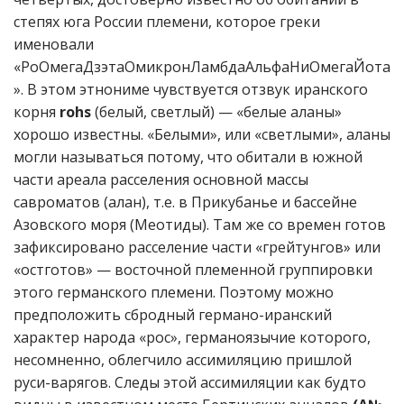
степях юга России племени, которое греки
именовали
«РоОмегаДзэтаОмикронЛамбдаАльфаНиОмегаЙота
». В этом этнониме чувствуется отзвук иранского
корня
rohs
(белый, светлый) — «белые аланы»
хорошо известны. «Белыми», или «светлыми», аланы
могли называться потому, что обитали в южной
части ареала расселения основной массы
савроматов (алан), т.е. в Прикубанье и бассейне
Азовского моря (Меотиды). Там же со времен готов
зафиксировано расселение части «грейтунгов» или
«остготов» — восточной племенной группировки
этого германского племени. Поэтому можно
предположить сбродный германо-иранский
характер народа «рос», германоязычие которого,
несомненно, облегчило ассимиляцию пришлой
руси-варягов. Следы этой ассимиляции как будто