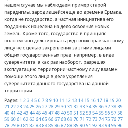
нашем случае мы наблюдаем пример старой
парадигмы, зародившейся еще во времена Ермака,
когда не государство, а частная инициатива его
подданных нацелена на дело освоения новых
земель. Кроме того, государство в принципе
полномочно делегировать ряд своих прав частному
лицу не с целью закрепления за этими лицами
общих государственных прав, например, в виде
суверенитета, а как раз наоборот, разрешая
эксплуатацию территории частному лицу взамен
помощи этого лица в деле укрепления
суверенитета данного государства на данной
территории.
Pages:
1
2
3
4
5
6
7
8
9
10
11
12
13
14
15
16
17
18
19
20
21
22
23
24
25
26
27
28
29
30
31
32
33
34
35
36
37
38
39
40
41
42
43
44
45
46
47
48
49
50
51
52
53
54
55
56
57
58
59
60
61
62
63
64
65
66
67
68
69
70
71
72
73
74
75
76
77
78
79
80
81
82
83
84
85
86
87
88
89
90
91
92
93
94
95
96