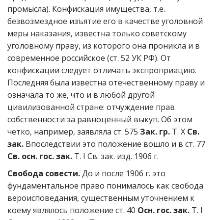
промысла). Конфискация имущества, т.е.
безвозмездное изъятие его в качестве уголовной
меры наказания, известна только советскому
уголовному праву, из которого она проникла и в
современное российское (ст. 52 УК РФ). От
конфискации следует отличать экспроприацию.
Последняя была известна отечественному праву и
означала то же, что и в любой другой
цивилизованной стране: отчуждение прав
собственности за равноценный выкуп. Об этом
четко, например, заявляла ст. 575
Зак. гр.
Т. X
Св.
зак.
Впоследствии это положение вошло и в ст. 77
Св. осн. гос. зак.
Т. I Св. зак. изд. 1906 г.
Свобода совести.
До и после 1906 г. это
фундаментальное право понималось как свобода
вероисповедания, существенным уточнением к
коему являлось положение ст. 40
Осн. гос. зак.
Т. I