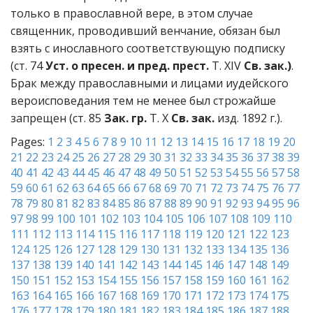
только в православной вере, в этом случае
священник, проводивший венчание, обязан был
взять с инославного соответствующую подписку
(ст. 74
Уст. о пресен. и пред. прест.
Т. XIV
Св. зак.)
.
Брак между православными и лицами иудейского
вероисповедания тем не менее был строжайше
запрещен (ст. 85
Зак. гр.
Т. X
Св. зак.
изд. 1892 г.).
Pages:
1
2
3
4
5
6
7
8
9
10
11
12
13
14
15
16
17
18
19
20
21
22
23
24
25
26
27
28
29
30
31
32
33
34
35
36
37
38
39
40
41
42
43
44
45
46
47
48
49
50
51
52
53
54
55
56
57
58
59
60
61
62
63
64
65
66
67
68
69
70
71
72
73
74
75
76
77
78
79
80
81
82
83
84
85
86
87
88
89
90
91
92
93
94
95
96
97
98
99
100
101
102
103
104
105
106
107
108
109
110
111
112
113
114
115
116
117
118
119
120
121
122
123
124
125
126
127
128
129
130
131
132
133
134
135
136
137
138
139
140
141
142
143
144
145
146
147
148
149
150
151
152
153
154
155
156
157
158
159
160
161
162
163
164
165
166
167
168
169
170
171
172
173
174
175
176
177
178
179
180
181
182
183
184
185
186
187
188