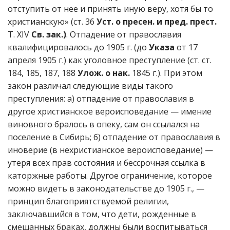
отступить от нее и принять иную веру, хотя бы то
христианскую» (ст. 36
Уст. о пресен. и пред. прест.
Т. XIV
Св. зак.)
. Отпадение от православия
квалифицировалось до 1905 г. (до
Указа
от 17
апреля 1905 г.) как уголовное преступление (ст. ст.
184, 185, 187, 188
Улож. о нак.
1845 г.). При этом
закон различал следующие виды такого
преступления: а) отпадение от православия в
другое христианское вероисповедание — имение
виновного бралось в опеку, сам он ссылался на
поселение в Сибирь; б) отпадение от православия в
иноверие (в нехристианское вероисповедание) —
утеря всех прав состояния и бессрочная ссылка в
каторжные работы. Другое ограничение, которое
можно видеть в законодательстве до 1905 г., —
принцип благоприятствуемой религии,
заключавшийся в том, что дети, рожденные в
смешанных браках, должны были воспитываться