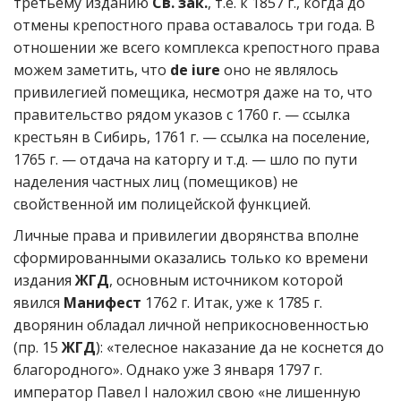
третьему изданию
Св. зак.
, т.е. к 1857 г., когда до
отмены крепостного права оставалось три года. В
отношении же всего комплекса крепостного права
можем заметить, что
de iure
оно не являлось
привилегией помещика, несмотря даже на то, что
правительство рядом указов с 1760 г. — ссылка
крестьян в Сибирь, 1761 г. — ссылка на поселение,
1765 г. — отдача на каторгу и т.д. — шло по пути
наделения частных лиц (помещиков) не
свойственной им полицейской функцией.
Личные права и привилегии дворянства вполне
сформированными оказались только ко времени
издания
ЖГД
, основным источником которой
явился
Манифест
1762 г. Итак, уже к 1785 г.
дворянин обладал личной неприкосновенностью
(пр. 15
ЖГД
): «телесное наказание да не коснется до
благородного». Однако уже 3 января 1797 г.
император Павел I наложил свою «не лишенную