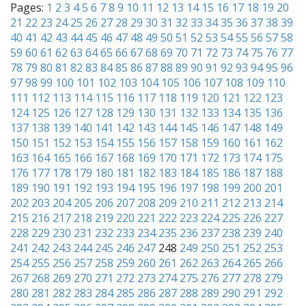
Pages:
1
2
3
4
5
6
7
8
9
10
11
12
13
14
15
16
17
18
19
20
21
22
23
24
25
26
27
28
29
30
31
32
33
34
35
36
37
38
39
40
41
42
43
44
45
46
47
48
49
50
51
52
53
54
55
56
57
58
59
60
61
62
63
64
65
66
67
68
69
70
71
72
73
74
75
76
77
78
79
80
81
82
83
84
85
86
87
88
89
90
91
92
93
94
95
96
97
98
99
100
101
102
103
104
105
106
107
108
109
110
111
112
113
114
115
116
117
118
119
120
121
122
123
124
125
126
127
128
129
130
131
132
133
134
135
136
137
138
139
140
141
142
143
144
145
146
147
148
149
150
151
152
153
154
155
156
157
158
159
160
161
162
163
164
165
166
167
168
169
170
171
172
173
174
175
176
177
178
179
180
181
182
183
184
185
186
187
188
189
190
191
192
193
194
195
196
197
198
199
200
201
202
203
204
205
206
207
208
209
210
211
212
213
214
215
216
217
218
219
220
221
222
223
224
225
226
227
228
229
230
231
232
233
234
235
236
237
238
239
240
241
242
243
244
245
246
247
248
249
250
251
252
253
254
255
256
257
258
259
260
261
262
263
264
265
266
267
268
269
270
271
272
273
274
275
276
277
278
279
280
281
282
283
284
285
286
287
288
289
290
291
292