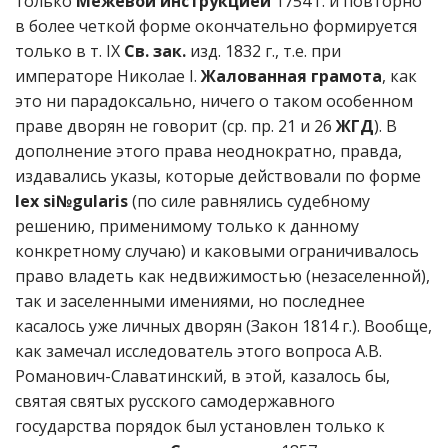
только
Межевой инструкцией
1754 г. и повторно
в более четкой форме окончательно формируется
только в т. IX
Св. зак.
изд. 1832 г., т.е. при
императоре Николае I.
Жалованная грамота
, как
это ни парадоксально, ничего о таком особенном
праве дворян не говорит (ср. пр. 21 и 26
ЖГД
). В
дополнение этого права неоднократно, правда,
издавались указы, которые действовали по форме
lex si№gularis
(по силе равнялись судебному
решению, применимому только к данному
конкретному случаю) и каковыми ограничивалось
право владеть как недвижимостью (незаселенной),
так и заселенными имениями, но последнее
касалось уже личных дворян (Закон 1814 г.). Вообще,
как замечал исследователь этого вопроса А.В.
Романович-Славатинский, в этой, казалось бы,
святая святых русского самодержавного
государства порядок был установлен только к