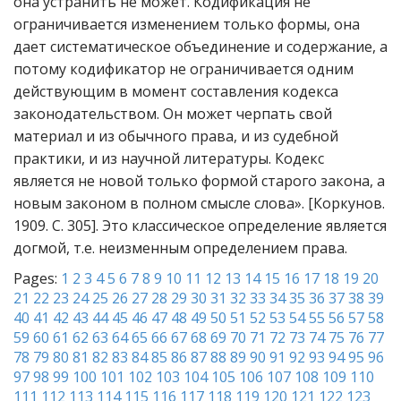
она устранить не может. Кодификация не
ограничивается изменением только формы, она
дает систематическое объединение и содержание, а
потому кодификатор не ограничивается одним
действующим в момент составления кодекса
законодательством. Он может черпать свой
материал и из обычного права, и из судебной
практики, и из научной литературы. Кодекс
является не новой только формой старого закона, а
новым законом в полном смысле слова». [Коркунов.
1909. С. 305]. Это классическое определение является
догмой, т.е. неизменным определением права.
Pages:
1
2
3
4
5
6
7
8
9
10
11
12
13
14
15
16
17
18
19
20
21
22
23
24
25
26
27
28
29
30
31
32
33
34
35
36
37
38
39
40
41
42
43
44
45
46
47
48
49
50
51
52
53
54
55
56
57
58
59
60
61
62
63
64
65
66
67
68
69
70
71
72
73
74
75
76
77
78
79
80
81
82
83
84
85
86
87
88
89
90
91
92
93
94
95
96
97
98
99
100
101
102
103
104
105
106
107
108
109
110
111
112
113
114
115
116
117
118
119
120
121
122
123