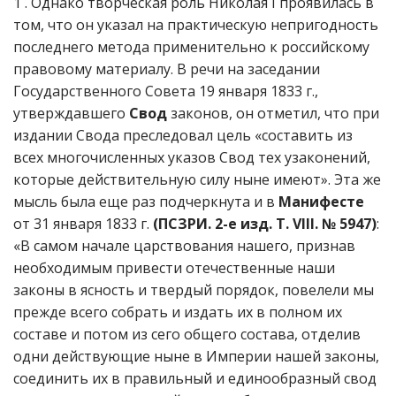
1 . Однако творческая роль Николая I проявилась в
том, что он указал на практическую непригодность
последнего метода применительно к российскому
правовому материалу. В речи на заседании
Государственного Совета 19 января 1833 г.,
утверждавшего
Свод
законов, он отметил, что при
издании Свода преследовал цель «составить из
всех многочисленных указов Свод тех узаконений,
которые действительную силу ныне имеют». Эта же
мысль была еще раз подчеркнута и в
Манифесте
от 31 января 1833 г.
(ПСЗРИ. 2-е изд. Т. VIII. № 5947)
:
«В самом начале царствования нашего, признав
необходимым привести отечественные наши
законы в ясность и твердый порядок, повелели мы
прежде всего собрать и издать их в полном их
составе и потом из сего общего состава, отделив
одни действующие ныне в Империи нашей законы,
соединить их в правильный и единообразный свод