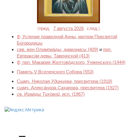
〈пред.
7 августа 2026
след.〉
Успение праведной Анны, матери Пресвятой
Богородицы
свв. жен Олимпиа́ды, диаконисы
(409)
и
прп.
Евпракси́и девы, Тавеннской
(413)
прп. Макария Желтово́дского, У́нженского
(1444)
Память V Вселенского Собора
(553)
Сщмч. Николая
Удинцева
, пресвитера
(1918)
сщмч. Алекса́ндра
Сахарова
, пресвитера
(1927)
св. Ираи́ды
Тихо́вой
, исп.
(1967)