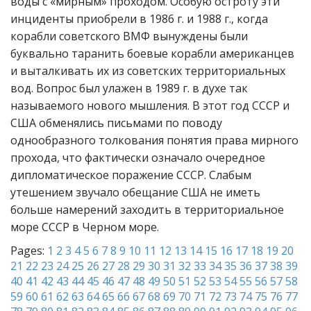
воды с «мирным» проходом. Особую остроту эти
инциденты приобрели в 1986 г. и 1988 г., когда
корабли советского ВМФ вынуждены были
буквально таранить боевые корабли американцев
и выталкивать их из советских территориальных
вод. Вопрос был улажен в 1989 г. в духе так
называемого нового мышления. В этот год СССР и
США обменялись письмами по поводу
однообразного толкования понятия права мирного
прохода, что фактически означало очередное
дипломатическое поражение СССР. Слабым
утешением звучало обещание США не иметь
больше намерений заходить в территориальное
море СССР в Черном море.
Pages:
1
2
3
4
5
6
7
8
9
10
11
12
13
14
15
16
17
18
19
20
21
22
23
24
25
26
27
28
29
30
31
32
33
34
35
36
37
38
39
40
41
42
43
44
45
46
47
48
49
50
51
52
53
54
55
56
57
58
59
60
61
62
63
64
65
66
67
68
69
70
71
72
73
74
75
76
77