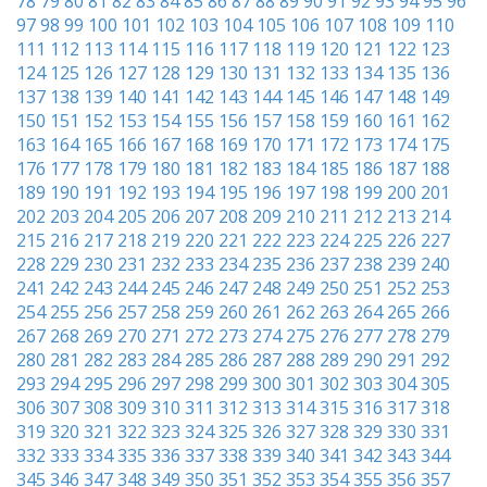
78
79
80
81
82
83
84
85
86
87
88
89
90
91
92
93
94
95
96
97
98
99
100
101
102
103
104
105
106
107
108
109
110
111
112
113
114
115
116
117
118
119
120
121
122
123
124
125
126
127
128
129
130
131
132
133
134
135
136
137
138
139
140
141
142
143
144
145
146
147
148
149
150
151
152
153
154
155
156
157
158
159
160
161
162
163
164
165
166
167
168
169
170
171
172
173
174
175
176
177
178
179
180
181
182
183
184
185
186
187
188
189
190
191
192
193
194
195
196
197
198
199
200
201
202
203
204
205
206
207
208
209
210
211
212
213
214
215
216
217
218
219
220
221
222
223
224
225
226
227
228
229
230
231
232
233
234
235
236
237
238
239
240
241
242
243
244
245
246
247
248
249
250
251
252
253
254
255
256
257
258
259
260
261
262
263
264
265
266
267
268
269
270
271
272
273
274
275
276
277
278
279
280
281
282
283
284
285
286
287
288
289
290
291
292
293
294
295
296
297
298
299
300
301
302
303
304
305
306
307
308
309
310
311
312
313
314
315
316
317
318
319
320
321
322
323
324
325
326
327
328
329
330
331
332
333
334
335
336
337
338
339
340
341
342
343
344
345
346
347
348
349
350
351
352
353
354
355
356
357