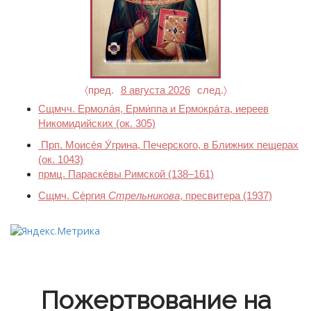
〈пред.
8 августа 2026
след.〉
Сщмчч. Ермола́я, Ерми́ппа и Ермокра́та, иереев
Никомидийских
(ок. 305)
Прп. Моисе́я У́грина, Печерского, в Ближних пещерах
(ок. 1043)
прмц. Параске́вы Римской
(138–161)
Сщмч. Се́ргия
Стрельникова
, пресвитера
(1937)
Пожертвование на