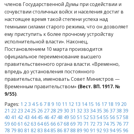
членов Государственной Думы при содействии и
сочувствии столичных войск и населения достиг в
настоящее время такой степени успеха над
темными силами старого режима, что он дозволяет
ему приступить к более прочному устройству
исполнительной власти». Наконец,
Постановлением 10 марта производится
официальное переименование высшего
правительственного органа власти. «Временно,
впредь до установления постоянного
правительства, именовать Совет Министров —
Временным правительством»
(Вест. ВП. 1917. №
9/55)
.
Pages:
1
2
3
4
5
6
7
8
9
10
11
12
13
14
15
16
17
18
19
20
21
22
23
24
25
26
27
28
29
30
31
32
33
34
35
36
37
38
39
40
41
42
43
44
45
46
47
48
49
50
51
52
53
54
55
56
57
58
59
60
61
62
63
64
65
66
67
68
69
70
71
72
73
74
75
76
77
78
79
80
81
82
83
84
85
86
87
88
89
90
91
92
93
94
95
96