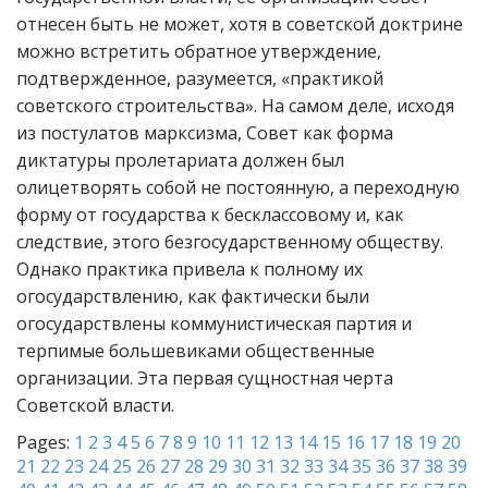
отнесен быть не может, хотя в советской доктрине
можно встретить обратное утверждение,
подтвержденное, разумеется, «практикой
советского строительства». На самом деле, исходя
из постулатов марксизма, Совет как форма
диктатуры пролетариата должен был
олицетворять собой не постоянную, а переходную
форму от государства к бесклассовому и, как
следствие, этого безгосударственному обществу.
Однако практика привела к полному их
огосударствлению, как фактически были
огосударствлены коммунистическая партия и
терпимые большевиками общественные
организации. Эта первая сущностная черта
Советской власти.
Pages:
1
2
3
4
5
6
7
8
9
10
11
12
13
14
15
16
17
18
19
20
21
22
23
24
25
26
27
28
29
30
31
32
33
34
35
36
37
38
39