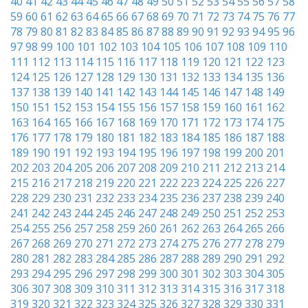
40
41
42
43
44
45
46
47
48
49
50
51
52
53
54
55
56
57
58
59
60
61
62
63
64
65
66
67
68
69
70
71
72
73
74
75
76
77
78
79
80
81
82
83
84
85
86
87
88
89
90
91
92
93
94
95
96
97
98
99
100
101
102
103
104
105
106
107
108
109
110
111
112
113
114
115
116
117
118
119
120
121
122
123
124
125
126
127
128
129
130
131
132
133
134
135
136
137
138
139
140
141
142
143
144
145
146
147
148
149
150
151
152
153
154
155
156
157
158
159
160
161
162
163
164
165
166
167
168
169
170
171
172
173
174
175
176
177
178
179
180
181
182
183
184
185
186
187
188
189
190
191
192
193
194
195
196
197
198
199
200
201
202
203
204
205
206
207
208
209
210
211
212
213
214
215
216
217
218
219
220
221
222
223
224
225
226
227
228
229
230
231
232
233
234
235
236
237
238
239
240
241
242
243
244
245
246
247
248
249
250
251
252
253
254
255
256
257
258
259
260
261
262
263
264
265
266
267
268
269
270
271
272
273
274
275
276
277
278
279
280
281
282
283
284
285
286
287
288
289
290
291
292
293
294
295
296
297
298
299
300
301
302
303
304
305
306
307
308
309
310
311
312
313
314
315
316
317
318
319
320
321
322
323
324
325
326
327
328
329
330
331