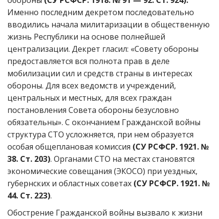
обороны
(СУ РСФСР. 1918. № 91 — 92. Ст. 924).
Именно последним декретом последовательно
вводились начала милитаризации в общественную
жизнь Республики на основе полнейшей
централизации. Декрет гласил: «Совету обороны
предоставляется вся полнота прав в деле
мобилизации сил и средств страны в интересах
обороны. Для всех ведомств и учреждений,
центральных и местных, для всех граждан
постановления Совета обороны безусловно
обязательны». С окончанием Гражданской войны
структура СТО усложняется, при нем образуется
особая общеплановая комиссия
(СУ РСФСР. 1921. №
38. Ст. 203)
. Органами СТО на местах становятся
экономические совещания (ЭКОСО) при уездных,
губернских и областных советах
(СУ РСФСР. 1921. №
44. Ст. 223)
.
Обострение Гражданской войны вызвало к жизни