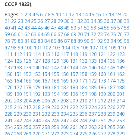
СССР 1923)
.
Pages:
1
2
3
4
5
6
7
8
9
10
11
12
13
14
15
16
17
18
19
20
21
22
23
24
25
26
27
28
29
30
31
32
33
34
35
36
37
38
39
40
41
42
43
44
45
46
47
48
49
50
51
52
53
54
55
56
57
58
59
60
61
62
63
64
65
66
67
68
69
70
71
72
73
74
75
76
77
78
79
80
81
82
83
84
85
86
87
88
89
90
91
92
93
94
95
96
97
98
99
100
101
102
103
104
105
106
107
108
109
110
111
112
113
114
115
116
117
118
119
120
121
122
123
124
125
126
127
128
129
130
131
132
133
134
135
136
137
138
139
140
141
142
143
144
145
146
147
148
149
150
151
152
153
154
155
156
157
158
159
160
161
162
163
164
165
166
167
168
169
170
171
172
173
174
175
176
177
178
179
180
181
182
183
184
185
186
187
188
189
190
191
192
193
194
195
196
197
198
199
200
201
202
203
204
205
206
207
208
209
210
211
212
213
214
215
216
217
218
219
220
221
222
223
224
225
226
227
228
229
230
231
232
233
234
235
236
237
238
239
240
241
242
243
244
245
246
247
248
249
250
251
252
253
254
255
256
257
258
259
260
261
262
263
264
265
266
267
268
269
270
271
272
273
274
275
276
277
278
279