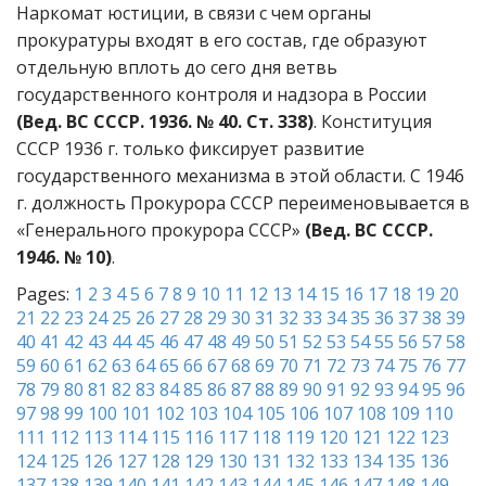
Наркомат юстиции, в связи с чем органы
прокуратуры входят в его состав, где образуют
отдельную вплоть до сего дня ветвь
государственного контроля и надзора в России
(Вед. ВС СССР. 1936. № 40. Ст. 338)
. Конституция
СССР 1936 г. только фиксирует развитие
государственного механизма в этой области. С 1946
г. должность Прокурора СССР переименовывается в
«Генерального прокурора СССР»
(Вед. ВС СССР.
1946. № 10)
.
Pages:
1
2
3
4
5
6
7
8
9
10
11
12
13
14
15
16
17
18
19
20
21
22
23
24
25
26
27
28
29
30
31
32
33
34
35
36
37
38
39
40
41
42
43
44
45
46
47
48
49
50
51
52
53
54
55
56
57
58
59
60
61
62
63
64
65
66
67
68
69
70
71
72
73
74
75
76
77
78
79
80
81
82
83
84
85
86
87
88
89
90
91
92
93
94
95
96
97
98
99
100
101
102
103
104
105
106
107
108
109
110
111
112
113
114
115
116
117
118
119
120
121
122
123
124
125
126
127
128
129
130
131
132
133
134
135
136
137
138
139
140
141
142
143
144
145
146
147
148
149