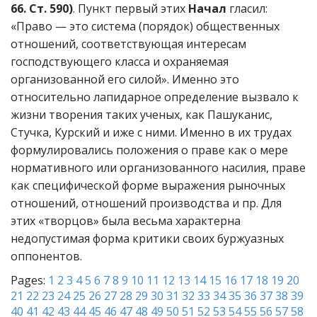
66. Ст. 590)
. Пункт первый этих
Начал
гласил:
«Право — это система (порядок) общественных
отношений, соответствующая интересам
господствующего класса и охраняемая
организованной его силой». Именно это
относительно лапидарное определение вызвало к
жизни творения таких ученых, как Пашуканис,
Стучка, Курский и иже с ними. Именно в их трудах
формулировались положения о праве как о мере
нормативного или организованного насилия, праве
как специфической форме выражения рыночных
отношений, отношений производства и пр. Для
этих «творцов» была весьма характерна
недопустимая форма критики своих буржуазных
оппонентов.
Pages:
1
2
3
4
5
6
7
8
9
10
11
12
13
14
15
16
17
18
19
20
21
22
23
24
25
26
27
28
29
30
31
32
33
34
35
36
37
38
39
40
41
42
43
44
45
46
47
48
49
50
51
52
53
54
55
56
57
58