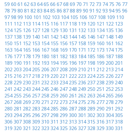
59
60
61
62
63
64
65
66
67
68
69
70
71
72
73
74
75
76
77
78
79
80
81
82
83
84
85
86
87
88
89
90
91
92
93
94
95
96
97
98
99
100
101
102
103
104
105
106
107
108
109
110
111
112
113
114
115
116
117
118
119
120
121
122
123
124
125
126
127
128
129
130
131
132
133
134
135
136
137
138
139
140
141
142
143
144
145
146
147
148
149
150
151
152
153
154
155
156
157
158
159
160
161
162
163
164
165
166
167
168
169
170
171
172
173
174
175
176
177
178
179
180
181
182
183
184
185
186
187
188
189
190
191
192
193
194
195
196
197
198
199
200
201
202
203
204
205
206
207
208
209
210
211
212
213
214
215
216
217
218
219
220
221
222
223
224
225
226
227
228
229
230
231
232
233
234
235
236
237
238
239
240
241
242
243
244
245
246
247
248
249
250
251
252
253
254
255
256
257
258
259
260
261
262
263
264
265
266
267
268
269
270
271
272
273
274
275
276
277
278
279
280
281
282
283
284
285
286
287
288
289
290
291
292
293
294
295
296
297
298
299
300
301
302
303
304
305
306
307
308
309
310
311
312
313
314
315
316
317
318
319
320
321
322
323
324
325
326
327
328
329
330
331