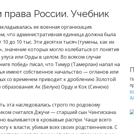
и права России. Учебник
кладывалась ее военная организация.
ом, что административная единица должна была
10 до 10 тыс. Эти десятки тысяч (тумены, как их
», значение которых могло колебаться от понятия
 улуса или Орды в целом. Во всяком случае
иге побед» писал, что Тимур (Тамерлан) напал на
П
лья имеют собственное начальство — огланов или
рых со временем приводит к дроблению Золотой
П
п
образования: Ак (Белую) Орду и Кок (Синюю)
к
д
ть эта наследовалась строго по родовому
ком считался Джучи — старший сын Чингисхана.
но выливается в кровавые распри. Чаще всего
гу к власти, убивая всех своих родственников. С