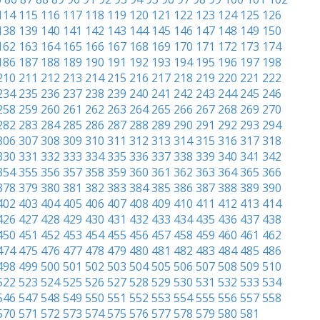
114
115
116
117
118
119
120
121
122
123
124
125
126
138
139
140
141
142
143
144
145
146
147
148
149
150
162
163
164
165
166
167
168
169
170
171
172
173
174
186
187
188
189
190
191
192
193
194
195
196
197
198
210
211
212
213
214
215
216
217
218
219
220
221
222
234
235
236
237
238
239
240
241
242
243
244
245
246
258
259
260
261
262
263
264
265
266
267
268
269
270
282
283
284
285
286
287
288
289
290
291
292
293
294
306
307
308
309
310
311
312
313
314
315
316
317
318
330
331
332
333
334
335
336
337
338
339
340
341
342
354
355
356
357
358
359
360
361
362
363
364
365
366
378
379
380
381
382
383
384
385
386
387
388
389
390
402
403
404
405
406
407
408
409
410
411
412
413
414
426
427
428
429
430
431
432
433
434
435
436
437
438
450
451
452
453
454
455
456
457
458
459
460
461
462
474
475
476
477
478
479
480
481
482
483
484
485
486
498
499
500
501
502
503
504
505
506
507
508
509
510
522
523
524
525
526
527
528
529
530
531
532
533
534
546
547
548
549
550
551
552
553
554
555
556
557
558
570
571
572
573
574
575
576
577
578
579
580
581