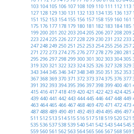
103
104
105
106
107
108
109
110
111
112
113
127
128
129
130
131
132
133
134
135
136
137
151
152
153
154
155
156
157
158
159
160
161
175
176
177
178
179
180
181
182
183
184
185
199
200
201
202
203
204
205
206
207
208
209
223
224
225
226
227
228
229
230
231
232
233
247
248
249
250
251
252
253
254
255
256
257
271
272
273
274
275
276
277
278
279
280
281
295
296
297
298
299
300
301
302
303
304
305
319
320
321
322
323
324
325
326
327
328
329
343
344
345
346
347
348
349
350
351
352
353
367
368
369
370
371
372
373
374
375
376
377
391
392
393
394
395
396
397
398
399
400
401
415
416
417
418
419
420
421
422
423
424
425
439
440
441
442
443
444
445
446
447
448
449
463
464
465
466
467
468
469
470
471
472
473
487
488
489
490
491
492
493
494
495
496
497
511
512
513
514
515
516
517
518
519
520
521
535
536
537
538
539
540
541
542
543
544
545
559
560
561
562
563
564
565
566
567
568
569