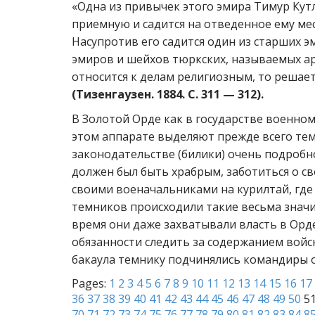
«Одна из привычек этого эмира Тимур Кутл
приемную и садится на отведенное ему мес
Насупротив его садится один из старших э
эмиров и шейхов тюркских, называемых ар
относится к делам религиозным, то решает
(Тизенгаузен. 1884. С. 311 — 312).
В Золотой Орде как в государстве военно
этом аппарате выделяют прежде всего тем
законодательстве (билики) очень подробн
должен был быть храбрым, заботиться о св
своими военачальниками на курилтай, где
темников происходили такие весьма значи
время они даже захватывали власть в Орде
обязанности следить за содержанием войс
бакаула темнику подчинялись командиры о
Pages:
1
2
3
4
5
6
7
8
9
10
11
12
13
14
15
16
17
36
37
38
39
40
41
42
43
44
45
46
47
48
49
50
5
70
71
72
73
74
75
76
77
78
79
80
81
82
83
84
8