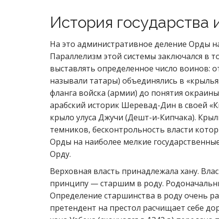
История государства 
На это административное деление Орды на
Параллелизм этой системы заключался в т
выставлять определенное число воинов: от 
называли татары) объединялись в «крылья
фланга войска (армии) до понятия окраины
арабский историк Шеревад-Дин в своей «Кн
крыло улуса Джучи (Дешт-и-Кипчака). Кры
темников, бесконтрольность власти кото
Орды на наиболее мелкие государственные 
Орду.
Верховная власть принадлежала хану. Влас
принципу — старшим в роду. Родоначальни
Определение старшинства в роду очень ра
претендент на престол расчищает себе доро