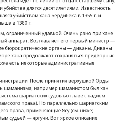
 престола идет по линии от отца к старшему сыну,
ти убийства длятся десятилетиями. Известность
аяся убийством хана Бердибека в 1359 г. и
ша в 1380 г.
зм, ограниченный удавкой. Очень рано при хане
ый аппарат. Возглавляет его первый министр —
ие бюрократические органы — диваны. Диваны
дворе хана продолжают сохраняться придворные
 тоже есть некоторые административные
министрации. После принятия верхушкой Орды
сь шаманизма, например шаманистом был хан
система шариатских судов во главе с кадием
сламского права). Но параллельно шариатским
его права, применяющие Ясу (см. ниже)
бым судьей — яргучи. Вот яркое описание