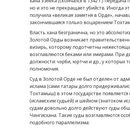
хана Узбека (скончался в 1342 г.) передача
но и это не прекращает убийств. Иногда э
получила «великая замятня в Орде», начавш
закончившаяся только воцарением Тохтамы
Власть хана безгранична, но это абсолюти
Золотой Орды возникает правительственн
визирь, которому подотчетны нижестоящ
возглавляются беками или эмирами. При 
должности: чэрби, юртчи и др., у которых
полномочия.
Суд в Золотой Орде не был отделен от ад
ислама (сами татары долго придерживали
Тохтамыш) в этом государстве появляется 
(исламским судьей) и шейхом (знатоком и
судам довольно долго действуют суды общ
Чингисхана. Такие суды возглавляются осо
подобного параллелизма: