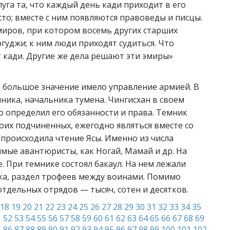
уга та, что каждый день кади приходит в его
то; вместе с ним появляются правоведы и писцы.
миров, при котором восемь других старших
гуджи; к ним люди приходят судиться. Что
 кади. Другие же дела решают эти эмиры»
м большое значение имело управление армией. В
ника, начальника тумена. Чингисхан в своем
о определил его обязанности и права. Темник
оих подчиненных, ежегодно являться вместе со
 происходила чтение Ясы. Именно из числа
мые авантюристы, как Ногай, Мамай и др. На
. При темнике состоял бакаул. На нем лежали
ка, раздел трофеев между воинами. Помимо
тдельных отрядов — тысяч, сотен и десятков.
18
19
20
21
22
23
24
25
26
27
28
29
30
31
32
33
34
35
1
52
53
54
55
56
57
58
59
60
61
62
63
64
65
66
67
68
69
5
86
87
88
89
90
91
92
93
94
95
96
97
98
99
100
101
102