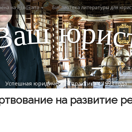
мена на адвоката
Библиотека литературы для юрис
ю
р
ш
и
а
с
В
Успешная юридическая практика с 1993 года
твование на развитие р