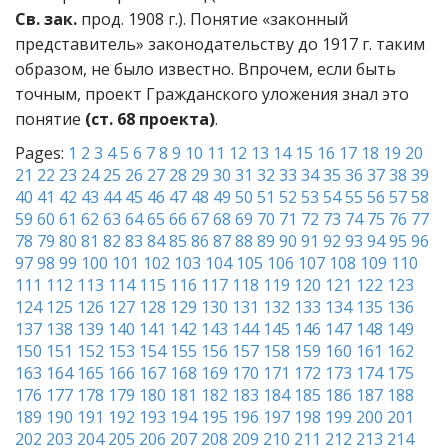
Св. зак.
прод. 1908 г.). Понятие «законный
представитель» законодательству до 1917 г. таким
образом, не было известно. Впрочем, если быть
точным, проект Гражданского уложения знал это
понятие
(ст. 68 проекта)
.
Pages:
1
2
3
4
5
6
7
8
9
10
11
12
13
14
15
16
17
18
19
20
21
22
23
24
25
26
27
28
29
30
31
32
33
34
35
36
37
38
39
40
41
42
43
44
45
46
47
48
49
50
51
52
53
54
55
56
57
58
59
60
61
62
63
64
65
66
67
68
69
70
71
72
73
74
75
76
77
78
79
80
81
82
83
84
85
86
87
88
89
90
91
92
93
94
95
96
97
98
99
100
101
102
103
104
105
106
107
108
109
110
111
112
113
114
115
116
117
118
119
120
121
122
123
124
125
126
127
128
129
130
131
132
133
134
135
136
137
138
139
140
141
142
143
144
145
146
147
148
149
150
151
152
153
154
155
156
157
158
159
160
161
162
163
164
165
166
167
168
169
170
171
172
173
174
175
176
177
178
179
180
181
182
183
184
185
186
187
188
189
190
191
192
193
194
195
196
197
198
199
200
201
202
203
204
205
206
207
208
209
210
211
212
213
214