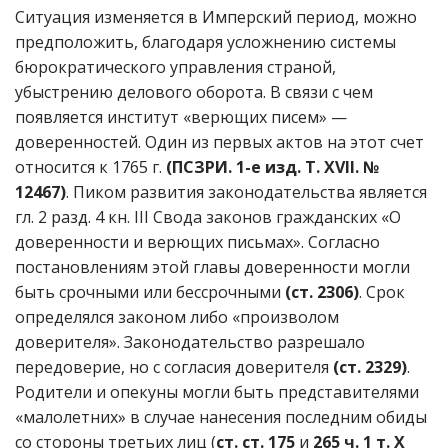
Ситуация изменяется в Имперский период, можно
предположить, благодаря усложнению системы
бюрократического управления страной,
убыстрению делового оборота. В связи с чем
появляется институт «верющих писем» —
доверенностей. Один из первых актов на этот счет
относится к 1765 г.
(ПСЗРИ. 1-е изд. Т. XVII. №
12467)
. Пиком развития законодательства является
гл. 2 разд. 4 кн. III Свода законов гражданских «О
доверенности и верющих письмах». Согласно
постановлениям этой главы доверенности могли
быть срочными или бессрочными
(ст. 2306)
. Срок
определялся законом либо «произволом
доверителя». Законодательство разрешало
передоверие, но с согласия доверителя
(ст. 2329)
.
Родители и опекуны могли быть представителями
«малолетних» в случае нанесения последним обиды
со стороны третьих лиц (
ст. ст. 175
и
265 ч. 1 т. X