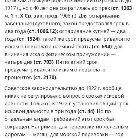
по искам о выкупе родовых имений сохранялась до
1917 г., но с 40 лет она сократилась до трех (
ст. 1363
ч. 1 т. X Св. зак.
прод. 1908 г.). Для оспаривания
завещания (духовного) закон предоставлял срок в
два года
(ст. 1066.12);
оспаривание купчей — два
года
(ст. 1524)
; такой же срок предусматривался по
искам о невыплате наемной платы
(ст. 694)
; для
вчинения иска о физическом принуждении —
четыре дня
(ст. 703)
. Пятилетний срок
предусматривался по искам о невыплате
процентов
(ст. 2170)
.
Советское законодательство до 1922 г. вообще
никак не регулировало вопрос о сроках исковой
давности. Только ГК 1922 г. установил общий срок
исковой давности в три года
(ст. 44)
. Но по
отдельным видам требований этот срок был
сокращен. Например, для перевозки по железным
дорогам — месяц, для морской перевозки — год.