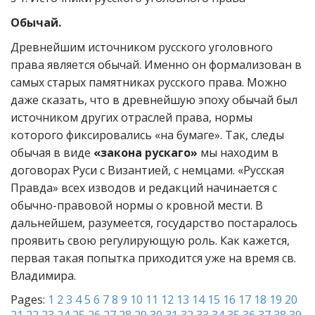
Обычай.
Древнейшим источником русского уголовного
права является обычай. Именно он формализован в
самых старых памятниках русского права. Можно
даже сказать, что в древнейшую эпоху обычай был
источником других отраслей права, нормы
которого фиксировались «на бумаге». Так, следы
обычая в виде
«закона рускаго»
мы находим в
договорах Руси с Византией, с немцами. «Русская
Правда» всех изводов и редакций начинается с
обычно-правовой нормы о кровной мести. В
дальнейшем, разумеется, государство постаралось
проявить свою регулирующую роль. Как кажется,
первая такая попытка приходится уже на время св.
Владимира.
Pages:
1
2
3
4
5
6
7
8
9
10
11
12
13
14
15
16
17
18
19
20