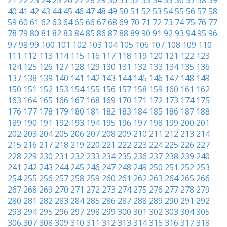
21
22
23
24
25
26
27
28
29
30
31
32
33
34
35
36
37
38
39
40
41
42
43
44
45
46
47
48
49
50
51
52
53
54
55
56
57
58
59
60
61
62
63
64
65
66
67
68
69
70
71
72
73
74
75
76
77
78
79
80
81
82
83
84
85
86
87
88
89
90
91
92
93
94
95
96
97
98
99
100
101
102
103
104
105
106
107
108
109
110
111
112
113
114
115
116
117
118
119
120
121
122
123
124
125
126
127
128
129
130
131
132
133
134
135
136
137
138
139
140
141
142
143
144
145
146
147
148
149
150
151
152
153
154
155
156
157
158
159
160
161
162
163
164
165
166
167
168
169
170
171
172
173
174
175
176
177
178
179
180
181
182
183
184
185
186
187
188
189
190
191
192
193
194
195
196
197
198
199
200
201
202
203
204
205
206
207
208
209
210
211
212
213
214
215
216
217
218
219
220
221
222
223
224
225
226
227
228
229
230
231
232
233
234
235
236
237
238
239
240
241
242
243
244
245
246
247
248
249
250
251
252
253
254
255
256
257
258
259
260
261
262
263
264
265
266
267
268
269
270
271
272
273
274
275
276
277
278
279
280
281
282
283
284
285
286
287
288
289
290
291
292
293
294
295
296
297
298
299
300
301
302
303
304
305
306
307
308
309
310
311
312
313
314
315
316
317
318