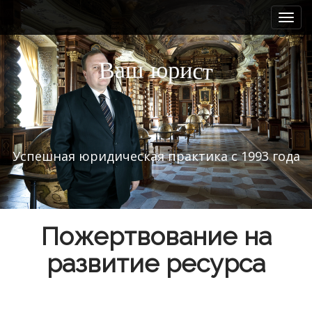
M
S
k
a
i
i
p
n
а
ш
и
р
ю
В
с
т
t
m
o
e
c
n
o
n
u
t
Успешная юридическая практика с 1993 года
e
n
t
Пожертвование на
развитие ресурса