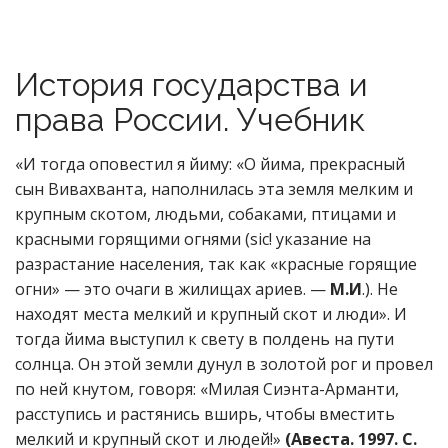
История государства и
права России. Учебник
«И тогда оповестил я йиму: «О йима, прекрасный
сын Вивахванта, наполнилась эта земля мелким и
крупным скотом, людьми, собаками, птицами и
красными горящими огнями (sic! указание на
разрастание населения, так как «красные горящие
огни» — это очаги в жилищах ариев. —
М.И
.). Не
находят места мелкий и крупный скот и люди». И
тогда йима выступил к свету в полдень на пути
солнца. Он этой земли дунул в золотой рог и провел
по ней кнутом, говоря: «Милая Сиэнта-Арманти,
расступись и растянись вширь, чтобы вместить
мелкий и крупный скот и людей!»
(Авеста. 1997. С.