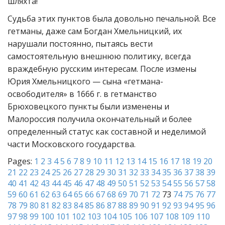
шляхта!
Судьба этих пунктов была довольно печальной. Все
гетманы, даже сам Богдан Хмельницкий, их
нарушали постоянно, пытаясь вести
самостоятельную внешнюю политику, всегда
враждебную русским интересам. После измены
Юрия Хмельницкого — сына «гетмана-
освободителя» в 1666 г. в гетманство
Брюховецкого пункты были изменены и
Малороссия получила окончательный и более
определенный статус как составной и неделимой
части Московского государства.
Pages:
1
2
3
4
5
6
7
8
9
10
11
12
13
14
15
16
17
18
19
20
21
22
23
24
25
26
27
28
29
30
31
32
33
34
35
36
37
38
39
40
41
42
43
44
45
46
47
48
49
50
51
52
53
54
55
56
57
58
59
60
61
62
63
64
65
66
67
68
69
70
71
72
73
74
75
76
77
78
79
80
81
82
83
84
85
86
87
88
89
90
91
92
93
94
95
96
97
98
99
100
101
102
103
104
105
106
107
108
109
110