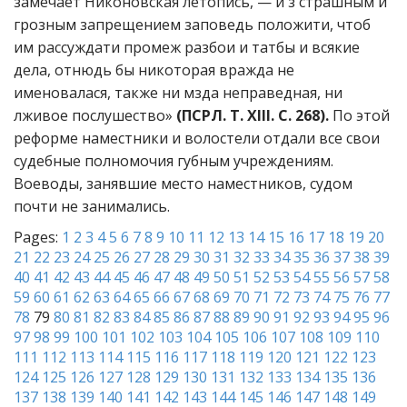
замечает Никоновская летопись, — и з страшным и
грозным запрещением заповедь положити, чтоб
им рассуждати промеж разбои и татбы и всякие
дела, отнюдь бы никоторая вражда не
именовалася, также ни мзда неправедная, ни
лживое послушество»
(ПСРЛ. Т. XIII. С. 268).
По этой
реформе наместники и волостели отдали все свои
судебные полномочия губным учреждениям.
Воеводы, занявшие место наместников, судом
почти не занимались.
Pages:
1
2
3
4
5
6
7
8
9
10
11
12
13
14
15
16
17
18
19
20
21
22
23
24
25
26
27
28
29
30
31
32
33
34
35
36
37
38
39
40
41
42
43
44
45
46
47
48
49
50
51
52
53
54
55
56
57
58
59
60
61
62
63
64
65
66
67
68
69
70
71
72
73
74
75
76
77
78
79
80
81
82
83
84
85
86
87
88
89
90
91
92
93
94
95
96
97
98
99
100
101
102
103
104
105
106
107
108
109
110
111
112
113
114
115
116
117
118
119
120
121
122
123
124
125
126
127
128
129
130
131
132
133
134
135
136
137
138
139
140
141
142
143
144
145
146
147
148
149