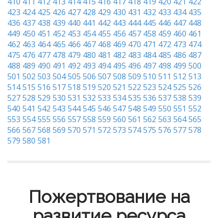
410
411
412
413
414
415
416
417
418
419
420
421
422
423
424
425
426
427
428
429
430
431
432
433
434
435
436
437
438
439
440
441
442
443
444
445
446
447
448
449
450
451
452
453
454
455
456
457
458
459
460
461
462
463
464
465
466
467
468
469
470
471
472
473
474
475
476
477
478
479
480
481
482
483
484
485
486
487
488
489
490
491
492
493
494
495
496
497
498
499
500
501
502
503
504
505
506
507
508
509
510
511
512
513
514
515
516
517
518
519
520
521
522
523
524
525
526
527
528
529
530
531
532
533
534
535
536
537
538
539
540
541
542
543
544
545
546
547
548
549
550
551
552
553
554
555
556
557
558
559
560
561
562
563
564
565
566
567
568
569
570
571
572
573
574
575
576
577
578
579
580
581
Пожертвование на
развитие ресурса