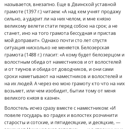
называется, внезапно. Еще в Двинской уставной
грамоте (1397 г.) читаем: «А над кем учнят продажу
сильно, а ударит ли на них челом, и мне князю
великому велети стати перед собою на срок; а не
станет, ино на того грамота бессудная и пристав
мой доправит». Однако почти сто лет спустя
ситуация нисколько не меняется. Белозерская
грамота (1488 г.) гласит: «А кому будет белозерцом и
волостным обида от наместников и от волостелей
и от тиунов и обида от доводчиков, и они сами
сроки наметывают на наместников и волостелей и
на их людей. А через ею мою грамоту кто что на них
возьмет, или чем изобидит, бытии тому от меня
великого князя в казне».
Волостель исчез сразу вместе с наместником: «И
повеле государь во градех и волостех розчинити
старосты и сотские, и пятидесяцкие, и десяцкие, —