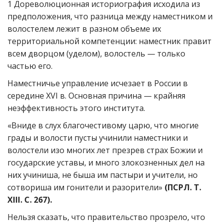
1 Дореволюционная историография исходила из
предположения, что разница между наместником и
волостелем лежит в разном объеме их
территориальной компетенции: наместник правит
всем дворцом (уделом), волостель — только
частью его.
Наместничье управление исчезает в России в
середине XVI в. Основная причина — крайняя
неэффективность этого института.
«Вниде в слух благочестивому царю, что многие
грады и волости пусты учинили наместники и
волостели изо многих лет презрев страх Божии и
государские уставы, и много злокозненных дел на
них учиниша, не быша им пастыри и учители, но
сотвориша им гонители и разорители»
(ПСРЛ. Т.
XIII. С. 267).
Нельзя сказать, что правительство прозрело, что