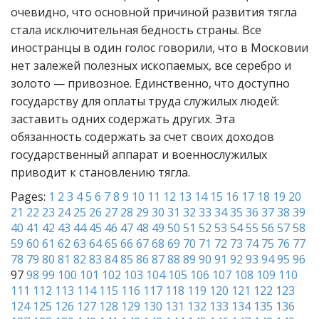
очевидно, что основной причиной развития тягла
стала исключительная бедность страны. Все
иностранцы в один голос говорили, что в Московии
нет залежей полезных ископаемых, все серебро и
золото — привозное. Единственно, что доступно
государству для оплаты труда служилых людей:
заставить одних содержать других. Эта
обязанность содержать за счет своих доходов
государственный аппарат и военнослужилых
приводит к становлению тягла.
Pages:
1
2
3
4
5
6
7
8
9
10
11
12
13
14
15
16
17
18
19
20
21
22
23
24
25
26
27
28
29
30
31
32
33
34
35
36
37
38
39
40
41
42
43
44
45
46
47
48
49
50
51
52
53
54
55
56
57
58
59
60
61
62
63
64
65
66
67
68
69
70
71
72
73
74
75
76
77
78
79
80
81
82
83
84
85
86
87
88
89
90
91
92
93
94
95
96
97
98
99
100
101
102
103
104
105
106
107
108
109
110
111
112
113
114
115
116
117
118
119
120
121
122
123
124
125
126
127
128
129
130
131
132
133
134
135
136