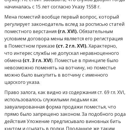
начиналась с 15 лет согласно Указу 1558 г.
Мена поместий вообще первый вопрос, который
регулирует законодатель вслед за росписью статей
поместного верстания
(гл. XVI).
Обязательным
условием договора мены является его регистрация
в Поместном приказе
(ст. 2 гл. XVI).
Характерно,
что интерес службы не допускал неравноценного
обмена
(ст. 3 гл. XVI
). Поместье в принципе было
невозможно поменять на вотчину, но поместье
можно было выкупить в вотчину с именного
царского указа.
Право залога, как видно из содержания ст. 69 гл. XVI,
использовалось служилыми людьми как
завуалированная форма продажи поместья, что
прямо было запрещено законом. За подобного рода
действия Уложение предписывало виновных бить
кнутом и ссылать в полки. Проданное же таким