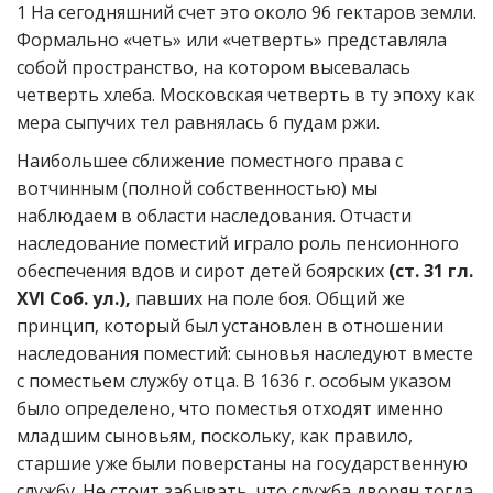
1 На сегодняшний счет это около 96 гектаров земли.
Формально «четь» или «четверть» представляла
собой пространство, на котором высевалась
четверть хлеба. Московская четверть в ту эпоху как
мера сыпучих тел равнялась 6 пудам ржи.
Наибольшее сближение поместного права с
вотчинным (полной собственностью) мы
наблюдаем в области наследования. Отчасти
наследование поместий играло роль пенсионного
обеспечения вдов и сирот детей боярских
(ст. 31 гл.
XVI Соб. ул.),
павших на поле боя. Общий же
принцип, который был установлен в отношении
наследования поместий: сыновья наследуют вместе
с поместьем службу отца. В 1636 г. особым указом
было определено, что поместья отходят именно
младшим сыновьям, поскольку, как правило,
старшие уже были поверстаны на государственную
службу. Не стоит забывать, что служба дворян тогда