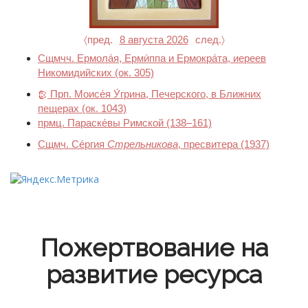
〈пред.
8 августа 2026
след.〉
Сщмчч. Ермола́я, Ерми́ппа и Ермокра́та, иереев
Никомидийских
(ок. 305)
Прп. Моисе́я У́грина, Печерского, в Ближних
пещерах
(ок. 1043)
прмц. Параске́вы Римской
(138–161)
Сщмч. Се́ргия
Стрельникова
, пресвитера
(1937)
Пожертвование на
развитие ресурса