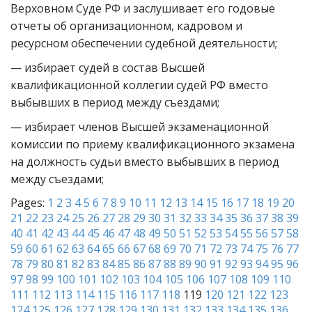
Верховном Суде РФ и заслушивает его годовые
отчеты об организационном, кадровом и
ресурсном обеспечении судебной деятельности;
— избирает судей в состав Высшей
квалификационной коллегии судей РФ вместо
выбывших в период между съездами;
— избирает членов Высшей экзаменационной
комиссии по приему квалификационного экзамена
на должность судьи вместо выбывших в период
между съездами;
Pages:
1
2
3
4
5
6
7
8
9
10
11
12
13
14
15
16
17
18
19
20
21
22
23
24
25
26
27
28
29
30
31
32
33
34
35
36
37
38
39
40
41
42
43
44
45
46
47
48
49
50
51
52
53
54
55
56
57
58
59
60
61
62
63
64
65
66
67
68
69
70
71
72
73
74
75
76
77
78
79
80
81
82
83
84
85
86
87
88
89
90
91
92
93
94
95
96
97
98
99
100
101
102
103
104
105
106
107
108
109
110
111
112
113
114
115
116
117
118
119
120
121
122
123
124
125
126
127
128
129
130
131
132
133
134
135
136