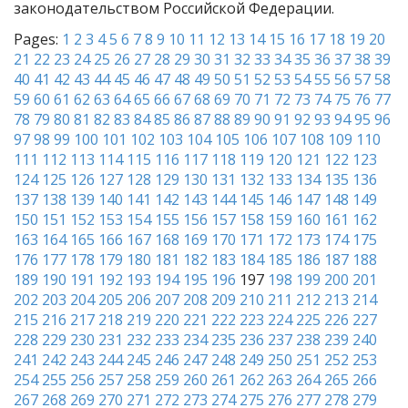
законодательством Российской Федерации.
Pages:
1
2
3
4
5
6
7
8
9
10
11
12
13
14
15
16
17
18
19
20
21
22
23
24
25
26
27
28
29
30
31
32
33
34
35
36
37
38
39
40
41
42
43
44
45
46
47
48
49
50
51
52
53
54
55
56
57
58
59
60
61
62
63
64
65
66
67
68
69
70
71
72
73
74
75
76
77
78
79
80
81
82
83
84
85
86
87
88
89
90
91
92
93
94
95
96
97
98
99
100
101
102
103
104
105
106
107
108
109
110
111
112
113
114
115
116
117
118
119
120
121
122
123
124
125
126
127
128
129
130
131
132
133
134
135
136
137
138
139
140
141
142
143
144
145
146
147
148
149
150
151
152
153
154
155
156
157
158
159
160
161
162
163
164
165
166
167
168
169
170
171
172
173
174
175
176
177
178
179
180
181
182
183
184
185
186
187
188
189
190
191
192
193
194
195
196
197
198
199
200
201
202
203
204
205
206
207
208
209
210
211
212
213
214
215
216
217
218
219
220
221
222
223
224
225
226
227
228
229
230
231
232
233
234
235
236
237
238
239
240
241
242
243
244
245
246
247
248
249
250
251
252
253
254
255
256
257
258
259
260
261
262
263
264
265
266
267
268
269
270
271
272
273
274
275
276
277
278
279