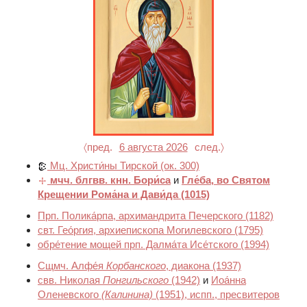
〈пред.
6 августа 2026
след.〉
Мц. Христи́ны Тирской
(ок. 300)
мчч. блгвв. кнн. Бори́са
и
Гле́ба, во Святом
Крещении Рома́на и Дави́да
(1015)
Прп. Полика́рпа, архимандрита Печерского
(1182)
свт. Гео́ргия, архиепископа Могилевского
(1795)
обре́тение мощей прп. Далма́та Исе́тского
(1994)
Сщмч. Алфе́я
Корбанского
, диакона
(1937)
свв. Николая
Понгильского
(1942)
и
Иоа́нна
Оленевского
(Калинина)
(1951)
, испп., пресвитеров