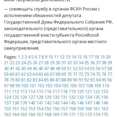
— совмещать службу в органах ФСКН России с
исполнением обязанностей депутата
Государственной Думы Федерального Собрания РФ,
законодательного (представительного) органа
государственной власти субъекта Российской
Федерации, представительного органа местного
самоуправления;
Pages:
1
2
3
4
5
6
7
8
9
10
11
12
13
14
15
16
17
18
19
20
21
22
23
24
25
26
27
28
29
30
31
32
33
34
35
36
37
38
39
40
41
42
43
44
45
46
47
48
49
50
51
52
53
54
55
56
57
58
59
60
61
62
63
64
65
66
67
68
69
70
71
72
73
74
75
76
77
78
79
80
81
82
83
84
85
86
87
88
89
90
91
92
93
94
95
96
97
98
99
100
101
102
103
104
105
106
107
108
109
110
111
112
113
114
115
116
117
118
119
120
121
122
123
124
125
126
127
128
129
130
131
132
133
134
135
136
137
138
139
140
141
142
143
144
145
146
147
148
149
150
151
152
153
154
155
156
157
158
159
160
161
162
163
164
165
166
167
168
169
170
171
172
173
174
175