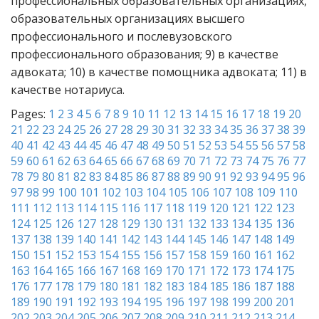
профессиональных образовательных организациях,
образовательных организациях высшего
профессионального и послевузовского
профессионального образования; 9) в качестве
адвоката; 10) в качестве помощника адвоката; 11) в
качестве нотариуса.
Pages:
1
2
3
4
5
6
7
8
9
10
11
12
13
14
15
16
17
18
19
20
21
22
23
24
25
26
27
28
29
30
31
32
33
34
35
36
37
38
39
40
41
42
43
44
45
46
47
48
49
50
51
52
53
54
55
56
57
58
59
60
61
62
63
64
65
66
67
68
69
70
71
72
73
74
75
76
77
78
79
80
81
82
83
84
85
86
87
88
89
90
91
92
93
94
95
96
97
98
99
100
101
102
103
104
105
106
107
108
109
110
111
112
113
114
115
116
117
118
119
120
121
122
123
124
125
126
127
128
129
130
131
132
133
134
135
136
137
138
139
140
141
142
143
144
145
146
147
148
149
150
151
152
153
154
155
156
157
158
159
160
161
162
163
164
165
166
167
168
169
170
171
172
173
174
175
176
177
178
179
180
181
182
183
184
185
186
187
188
189
190
191
192
193
194
195
196
197
198
199
200
201
202
203
204
205
206
207
208
209
210
211
212
213
214