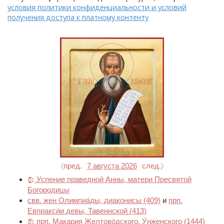
условия политики конфиденциальности и условий
получения доступа к платному контенту
〈пред.
7 августа 2026
след.〉
Успение праведной Анны, матери Пресвятой
Богородицы
свв. жен Олимпиа́ды, диаконисы
(409)
и
прп.
Евпракси́и девы, Тавеннской
(413)
прп. Макария Желтово́дского, У́нженского
(1444)