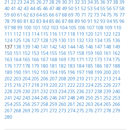
21
22
23
24
25
26
27
28
29
30
31
32
33
34
35
36
37
38
39
40
41
42
43
44
45
46
47
48
49
50
51
52
53
54
55
56
57
58
59
60
61
62
63
64
65
66
67
68
69
70
71
72
73
74
75
76
77
78
79
80
81
82
83
84
85
86
87
88
89
90
91
92
93
94
95
96
97
98
99
100
101
102
103
104
105
106
107
108
109
110
111
112
113
114
115
116
117
118
119
120
121
122
123
124
125
126
127
128
129
130
131
132
133
134
135
136
137
138
139
140
141
142
143
144
145
146
147
148
149
150
151
152
153
154
155
156
157
158
159
160
161
162
163
164
165
166
167
168
169
170
171
172
173
174
175
176
177
178
179
180
181
182
183
184
185
186
187
188
189
190
191
192
193
194
195
196
197
198
199
200
201
202
203
204
205
206
207
208
209
210
211
212
213
214
215
216
217
218
219
220
221
222
223
224
225
226
227
228
229
230
231
232
233
234
235
236
237
238
239
240
241
242
243
244
245
246
247
248
249
250
251
252
253
254
255
256
257
258
259
260
261
262
263
264
265
266
267
268
269
270
271
272
273
274
275
276
277
278
279
280