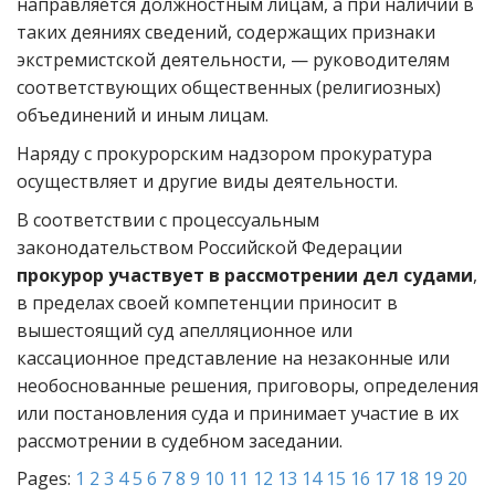
направляется должностным лицам, а при наличии в
таких деяниях сведений, содержащих признаки
экстремистской деятельности, — руководителям
соответствующих общественных (религиозных)
объединений и иным лицам.
Наряду с прокурорским надзором прокуратура
осуществляет и другие виды деятельности.
В соответствии с процессуальным
законодательством Российской Федерации
прокурор участвует в рассмотрении дел судами
,
в пределах своей компетенции приносит в
вышестоящий суд апелляционное или
кассационное представление на незаконные или
необоснованные решения, приговоры, определения
или постановления суда и принимает участие в их
рассмотрении в судебном заседании.
Pages:
1
2
3
4
5
6
7
8
9
10
11
12
13
14
15
16
17
18
19
20