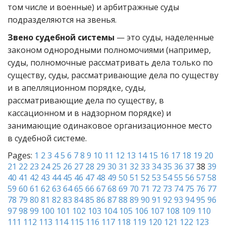
том числе и военные) и арбитражные суды
подразделяются на звенья.
Звено судебной системы
— это суды, наделенные
законом однородными полномочиями (например,
суды, полномочные рассматривать дела только по
существу, суды, рассматривающие дела по существу
и в апелляционном порядке, суды,
рассматривающие дела по существу, в
кассационном и в надзорном порядке) и
занимающие одинаковое организационное место
в судебной системе.
Pages:
1
2
3
4
5
6
7
8
9
10
11
12
13
14
15
16
17
18
19
20
21
22
23
24
25
26
27
28
29
30
31
32
33
34
35
36
37
38
39
40
41
42
43
44
45
46
47
48
49
50
51
52
53
54
55
56
57
58
59
60
61
62
63
64
65
66
67
68
69
70
71
72
73
74
75
76
77
78
79
80
81
82
83
84
85
86
87
88
89
90
91
92
93
94
95
96
97
98
99
100
101
102
103
104
105
106
107
108
109
110
111
112
113
114
115
116
117
118
119
120
121
122
123